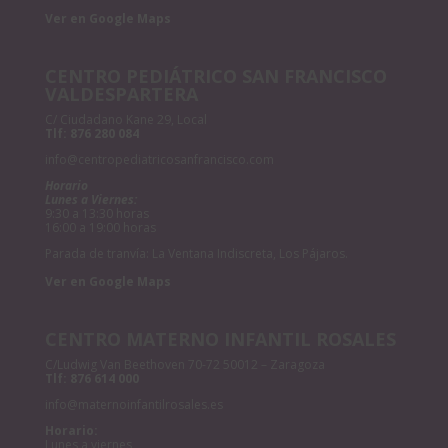
Ver en Google Maps
CENTRO PEDIÁTRICO SAN FRANCISCO
VALDESPARTERA
C/ Ciudadano Kane 29, Local
Tlf:
876 280 084
info@centropediatricosanfrancisco.com
Horario
Lunes a Viernes:
9:30 a 13:30 horas
16:00 a 19:00 horas
Parada de tranvía: La Ventana Indiscreta, Los Pájaros.
Ver en Google Maps
CENTRO MATERNO INFANTIL ROSALES
C/Ludwig Van Beethoven 70-72 50012 – Zaragoza
Tlf:
876 614 000
info@maternoinfantilrosales.es
Horario:
Lunes a viernes