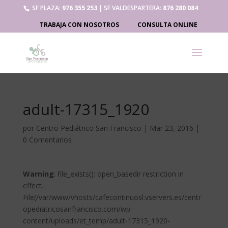
SF PLAZA:
976 355 253
| SF VALDESPARTERA:
876 280 084
TRABAJA CON NOSOTROS
CONSULTA ONLINE
adult-17315_1920
por
Centro Pediátrico San Francisco
|
Mar 23, 2016
|
0 Comentarios
Warning
: file_exists(): open_basedir restriction in
effect.
File(/var/www/vhosts/cafecontinuosl.vservers.es/centr
opediatricosanfrancisco.com/wp-
content/uploads/et_temp/adult-17315_1920-