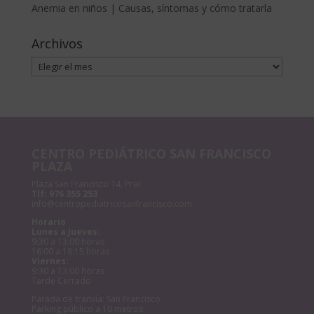
Anemia en niños | Causas, síntomas y cómo tratarla
Archivos
Archivos
CENTRO PEDIÁTRICO SAN FRANCISCO
PLAZA
Plaza San Francisco 14, Pral.
Tlf:
976 355 253
info@centropediatricosanfrancisco.com
Horario
Lunes a Jueves:
9:30 a 13:00 horas
16:00 a 18:15 horas
Viernes:
9:30 a 13:00 horas
Tarde Cerrado
Parada de tranvía: San Francisco
Parking público a 10 metros