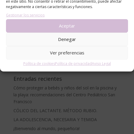
en este sitio. No consentir o retirar el consentimiento, puede afectar
negativamente a ciertas características y funciones.
Gestionar los servicios
Aceptar
Categorías
alergias
Denegar
blog
Ver preferencias
Consejos
Noticias
Política de cookies
Política de privacidad
Aviso Legal
Entradas recientes
Cómo proteger a bebés y niños del sol en la piscina y
la playa: recomendaciones del Centro Pediátrico San
Francisco
CÓLICO DEL LACTANTE. MÉTODO RUBIO.
LA ADOLESCENCIA, NECESARIA Y TEMIDA
¡Bienvenido al mundo, pequeño/a!