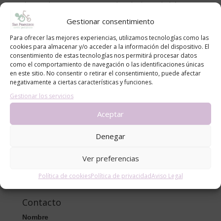
durante los primeros meses de vida de sus bebés, una
etapa tan especial como desafiante. En cada sesión
Gestionar consentimiento
me tomo el tiempo de escuchar, resolver dudas y
Para ofrecer las mejores experiencias, utilizamos tecnologías como las
acompañar a los padres para que se sientan tranquilos
cookies para almacenar y/o acceder a la información del dispositivo. El
y seguros en esta nueva etapa.
consentimiento de estas tecnologías nos permitirá procesar datos
como el comportamiento de navegación o las identificaciones únicas
Si sospechas que tu bebé podría estar sufriendo
en este sitio. No consentir o retirar el consentimiento, puede afectar
cólicos o quieres más información, contáctanos.
negativamente a ciertas características y funciones.
Estaremos encantados de acompañarte y ofrecerte el
Gestionar los servicios
tratamiento más adecuado.
Aceptar
Solicita tu cita en CPSF PLAZA en el teléfono 976 355
253
Denegar
Ver preferencias
Política de cookies
Política de privacidad
Aviso Legal
Contacto
Nombre