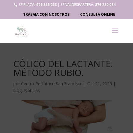
SF PLAZA:
976 355 253
| SF VALDESPARTERA:
876 280 084
TRABAJA CON NOSOTROS
CONSULTA ONLINE
CÓLICO DEL LACTANTE.
MÉTODO RUBIO.
por
Centro Pediátrico San Francisco
|
Oct 21, 2025
|
blog
,
Noticias