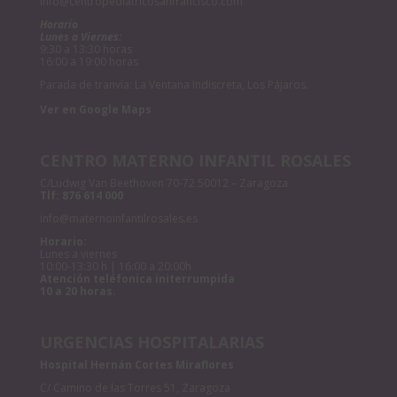
info@centropediatricosanfrancisco.com
Horario
Lunes a Viernes:
9:30 a 13:30 horas
16:00 a 19:00 horas
Parada de tranvía: La Ventana Indiscreta, Los Pájaros.
Ver en Google Maps
CENTRO MATERNO INFANTIL ROSALES
C/Ludwig Van Beethoven 70-72 50012 – Zaragoza
Tlf:
876 614 000
info@maternoinfantilrosales.es
Horario:
Lunes a viernes
10:00-13:30 h | 16:00 a 20:00h
Atención teléfonica initerrumpida
10 a 20 horas.
URGENCIAS HOSPITALARIAS
Hospital Hernán Cortes Miraflores
C/ Camino de las Torres 51, Zaragoza