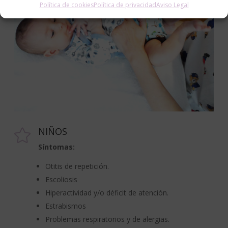
Política de cookies
Política de privacidad
Aviso Legal
NIÑOS

Síntomas:
Otitis de repetición.
Escoliosis
Hiperactividad y/o déficit de atención.
Estrabismos
Problemas respiratorios y de alergias.