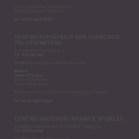
Parada de tranvía: San Francisco
Parking público a 10 metros
Ver en Google Maps
CENTRO PEDIÁTRICO SAN FRANCISCO
VALDESPARTERA
C/ Ciudadano Kane 29, Local
Tlf:
876 280 084
info@centropediatricosanfrancisco.com
Horario
Lunes a Viernes:
9:30 a 13:30 horas
16:00 a 19:00 horas
Parada de tranvía: La Ventana Indiscreta, Los Pájaros.
Ver en Google Maps
CENTRO MATERNO INFANTIL ROSALES
C/Ludwig Van Beethoven 70-72 50012 – Zaragoza
Tlf:
876 614 000
info@maternoinfantilrosales.es