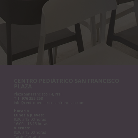
CENTRO PEDIÁTRICO SAN FRANCISCO
PLAZA
Plaza San Francisco 14, Pral.
Tlf:
976 355 253
info@centropediatricosanfrancisco.com
Horario
Lunes a Jueves:
9:30 a 13:00 horas
16:00 a 18:15 horas
Viernes:
9:30 a 13:00 horas
Tarde Cerrado