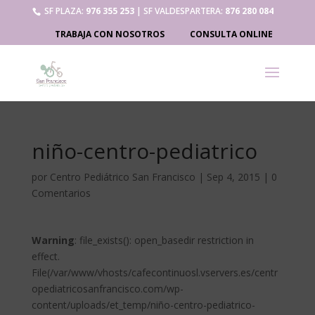
SF PLAZA:
976 355 253
| SF VALDESPARTERA:
876 280 084
TRABAJA CON NOSOTROS
CONSULTA ONLINE
niño-centro-pediatrico
por
Centro Pediátrico San Francisco
|
Sep 4, 2015
|
0
Comentarios
Warning
: file_exists(): open_basedir restriction in
effect.
File(/var/www/vhosts/cafecontinuosl.vservers.es/centr
opediatricosanfrancisco.com/wp-
content/uploads/et_temp/niño-centro-pediatrico-