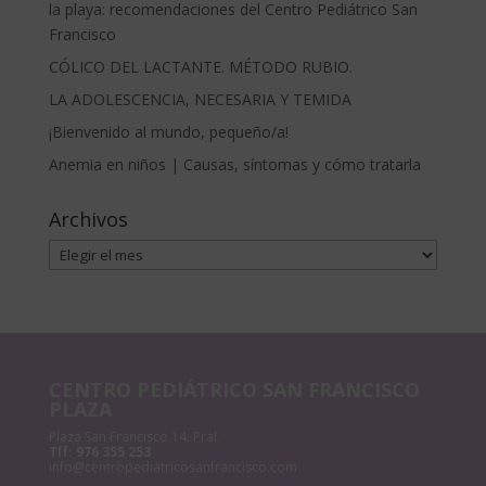
la playa: recomendaciones del Centro Pediátrico San
Francisco
CÓLICO DEL LACTANTE. MÉTODO RUBIO.
LA ADOLESCENCIA, NECESARIA Y TEMIDA
¡Bienvenido al mundo, pequeño/a!
Anemia en niños | Causas, síntomas y cómo tratarla
Archivos
Archivos
CENTRO PEDIÁTRICO SAN FRANCISCO
PLAZA
Plaza San Francisco 14, Pral.
Tlf:
976 355 253
info@centropediatricosanfrancisco.com