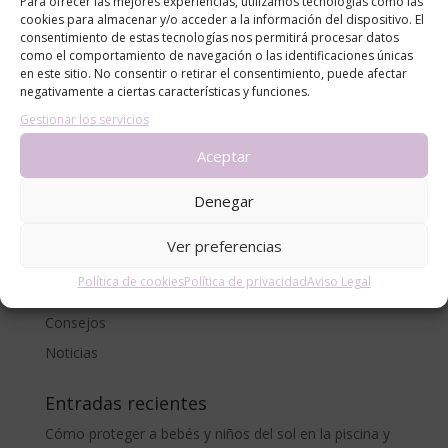
Para ofrecer las mejores experiencias, utilizamos tecnologías como las
cookies para almacenar y/o acceder a la información del dispositivo. El
consentimiento de estas tecnologías nos permitirá procesar datos
como el comportamiento de navegación o las identificaciones únicas
en este sitio. No consentir o retirar el consentimiento, puede afectar
negativamente a ciertas características y funciones.
Gestionar los servicios
Aceptar
Denegar
Categorías
Ver preferencias
alergias
Política de cookies
Política de privacidad
Aviso Legal
blog
Consejos
Noticias
Entradas recientes
Cómo proteger a bebés y niños del sol en la piscina y