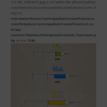
121186_1080x675.jpg) is not within the allowed path(s):
(/var/www/vhosts/centropediatricosanfrancisco.com/:/t
mp/) in
/var/www/vhosts/centropediatricosanfrancisco.
com/httpdocs/centropediatricosanfrancisco.co
m/wp-
content/themes/Divi/epanel/custom_functions.p
hp
on line
1540