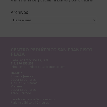
Anemia en niños | Causas, síntomas y cómo tratarla
Archivos
Archivos
CENTRO PEDIÁTRICO SAN FRANCISCO
PLAZA
Plaza San Francisco 14, Pral.
Tlf:
976 355 253
info@centropediatricosanfrancisco.com
Horario
Lunes a Jueves:
9:30 a 13:00 horas
16:00 a 18:15 horas
Viernes:
9:30 a 13:00 horas
Tarde Cerrado
Parada de tranvía: San Francisco
Parking público a 10 metros