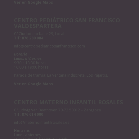
Ver en Google Maps
CENTRO PEDIÁTRICO SAN FRANCISCO
VALDESPARTERA
C/ Ciudadano Kane 29, Local
Tlf:
876 280 084
info@centropediatricosanfrancisco.com
Horario
Lunes a Viernes:
9:30 a 13:30 horas
16:00 a 19:00 horas
Parada de tranvía: La Ventana Indiscreta, Los Pájaros.
Ver en Google Maps
CENTRO MATERNO INFANTIL ROSALES
C/Ludwig Van Beethoven 70-72 50012 – Zaragoza
Tlf:
876 614 000
info@maternoinfantilrosales.es
Horario:
Lunes a viernes