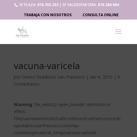
SF PLAZA:
976 355 253
| SF VALDESPARTERA:
876 280 084
TRABAJA CON NOSOTROS
CONSULTA ONLINE
vacuna-varicela
por
Centro Pediátrico San Francisco
|
Abr 6, 2015
|
0
Comentarios
Warning
: file_exists(): open_basedir restriction in
effect.
File(/var/www/vhosts/cafecontinuosl.vservers.es/centr
opediatricosanfrancisco.com/wp-
content/uploads/et_temp/vacuna-varicela-