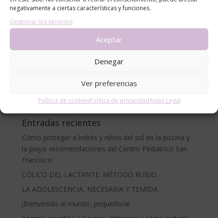
negativamente a ciertas características y funciones.
Gestionar los servicios
Categorías
Aceptar
alergias
Denegar
blog
Ver preferencias
Consejos
Noticias
Política de cookies
Política de privacidad
Aviso Legal
Entradas recientes
Cómo proteger a bebés y niños del sol en la piscina y
la playa: recomendaciones del Centro Pediátrico San
Francisco
CÓLICO DEL LACTANTE. MÉTODO RUBIO.
LA ADOLESCENCIA, NECESARIA Y TEMIDA
¡Bienvenido al mundo, pequeño/a!