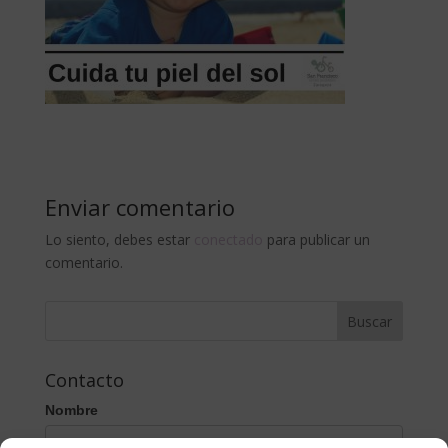
Enviar comentario
Lo siento, debes estar
conectado
para publicar un
comentario.
Contacto
Nombre