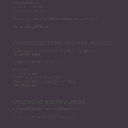
Lunes a Viernes:
9:30 a 13:30 horas
16:00 a 19:00 horas
Parada de tranvía: La Ventana Indiscreta, Los Pájaros.
Ver en Google Maps
CENTRO MATERNO INFANTIL ROSALES
C/Ludwig Van Beethoven 70-72 50012 – Zaragoza
Tlf:
876 614 000
info@maternoinfantilrosales.es
Horario:
Lunes a viernes
10:00-13:30 h | 16:00 a 20:00h
Atención teléfonica initerrumpida
10 a 20 horas.
URGENCIAS HOSPITALARIAS
Hospital Hernán Cortes Miraflores
C/ Camino de las Torres 51, Zaragoza