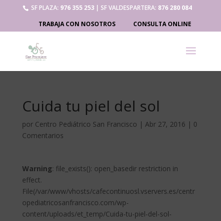
SF PLAZA:
976 355 253
| SF VALDESPARTERA:
876 280 084
TRABAJA CON NOSOTROS
CONSULTA ONLINE
Cuida tu piel del sol
por
Centro Pediátrico San Francisco
|
Abr 27, 2016
|
0
Comentarios
Warning
: file_exists(): open_basedir restriction in
effect.
File(/var/www/vhosts/cafecontinuosl.vservers.es/centr
opediatricosanfrancisco.com/wp-
content/uploads/et_temp/Cuida-tu-piel-del-sol-