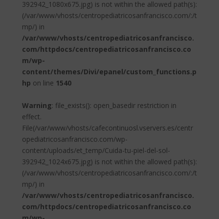
392942_1080x675.jpg) is not within the allowed path(s):
(/var/www/vhosts/centropediatricosanfrancisco.com/:/t
mp/) in
/var/www/vhosts/centropediatricosanfrancisco.
com/httpdocs/centropediatricosanfrancisco.co
m/wp-
content/themes/Divi/epanel/custom_functions.p
hp
on line
1540
Warning
: file_exists(): open_basedir restriction in
effect.
File(/var/www/vhosts/cafecontinuosl.vservers.es/centr
opediatricosanfrancisco.com/wp-
content/uploads/et_temp/Cuida-tu-piel-del-sol-
392942_1024x675.jpg) is not within the allowed path(s):
(/var/www/vhosts/centropediatricosanfrancisco.com/:/t
mp/) in
/var/www/vhosts/centropediatricosanfrancisco.
com/httpdocs/centropediatricosanfrancisco.co
m/wp-