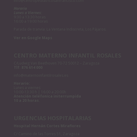
info@centropediatricosanfrancisco.com
Horario
Lunes a Viernes:
9:30 a 13:30 horas
16:00 a 19:00 horas
Parada de tranvía: La Ventana Indiscreta, Los Pájaros.
Ver en Google Maps
CENTRO MATERNO INFANTIL ROSALES
C/Ludwig Van Beethoven 70-72 50012 – Zaragoza
Tlf:
876 614 000
info@maternoinfantilrosales.es
Horario:
Lunes a viernes
10:00-13:30 h | 16:00 a 20:00h
Atención teléfonica initerrumpida
10 a 20 horas.
URGENCIAS HOSPITALARIAS
Hospital Hernán Cortes Miraflores
C/ Camino de las Torres 51, Zaragoza