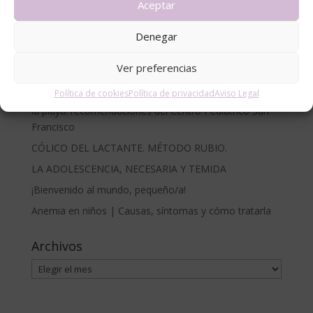
Aceptar
Consejos
Denegar
Noticias
Ver preferencias
Entradas recientes
Política de cookies
Política de privacidad
Aviso Legal
Cómo proteger a bebés y niños del sol en la piscina y
la playa: recomendaciones del Centro Pediátrico San
Francisco
CÓLICO DEL LACTANTE. MÉTODO RUBIO.
LA ADOLESCENCIA, NECESARIA Y TEMIDA
¡Bienvenido al mundo, pequeño/a!
Anemia en niños | Causas, síntomas y cómo tratarla
Archivos
Archivos