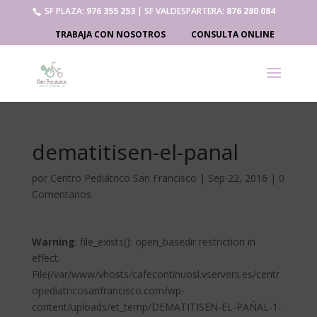
SF PLAZA:
976 355 253
| SF VALDESPARTERA:
876 280 084
TRABAJA CON NOSOTROS
CONSULTA ONLINE
dematitisen-el-panal
por
Centro Pediátrico San Francisco
|
Sep 22, 2016
|
0
Comentarios
Warning
: file_exists(): open_basedir restriction in
effect.
File(/var/www/vhosts/cafecontinuosl.vservers.es/centr
opediatricosanfrancisco.com/wp-
content/uploads/et_temp/DEMATITISEN-EL-PAÑAL-1-