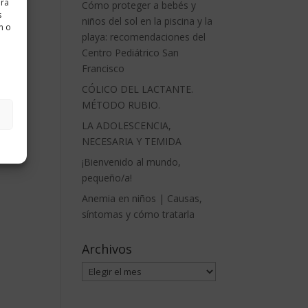
ara
Cómo proteger a bebés y
s
niños del sol en la piscina y la
n o
playa: recomendaciones del
Centro Pediátrico San
Francisco
CÓLICO DEL LACTANTE.
MÉTODO RUBIO.
LA ADOLESCENCIA,
NECESARIA Y TEMIDA
¡Bienvenido al mundo,
pequeño/a!
Anemia en niños | Causas,
síntomas y cómo tratarla
Archivos
Archivos