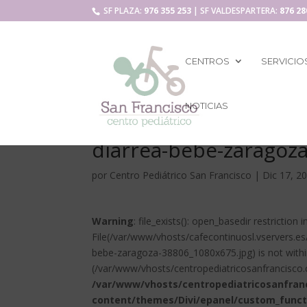
SF PLAZA:
976 355 253
| SF VALDESPARTERA:
876 28
CENTROS
SERVICIO
NOTICIAS
diarrea-bebe-zaragoz
por
Centro Pediátrico San Francisco
|
Dic 17, 2
Warning
: file_exists(): open_basedir restriction i
File(/var/www/vhosts/cafecontinuosl.vservers.e
bebe-zaragoza-38806_1080x675.jpg) is not within
(/var/www/vhosts/centropediatricosanfrancisco.
/var/www/vhosts/centropediatricosanfran
content/themes/Divi/epanel/custom_funct