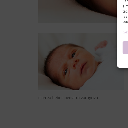
Par
alm
tec
las
pue
Ges
diarrea bebes pediatra zaragoza