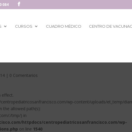
0 084
S
CURSOS
CUADRO MÉDICO
CENTRO DE VACUNA
a
014
|
0 Comentarios
n effect.
s/centropediatricosanfrancisco.com/wp-content/uploads/et_temp/diar
 the allowed path(s):
com/:/tmp/) in
cisco.com/httpdocs/centropediatricosanfrancisco.com/wp-
ions.php
on line
1540