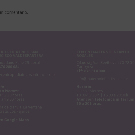
un comentario.
RO PEDIÁTRICO SAN
CENTRO MATERNO INFANTIL
NCISCO VALDESPARTERA
ROSALES
udadano Kane 29, Local
C/Ludwig Van Beethoven 70-72 50
876 280 084
Zaragoza
Tlf:
876 614 000
@centropediatricosanfrancisco.co
info@maternoinfantilrosales.es
rio
Horario:
 a Viernes:
Lunes a viernes
a 13:30 horas
10:00-13:30 h | 16:00 a 20:00h
 a 19:00 horas
Atención teléfonica initerrum
10 a 20 horas.
a de tranvía: La Ventana
creta, Los Pájaros.
en Google Maps