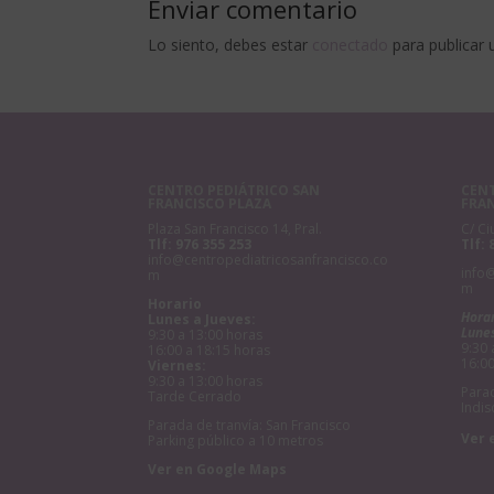
Enviar comentario
Lo siento, debes estar
conectado
para publicar 
CENTRO PEDIÁTRICO SAN
CENT
FRANCISCO PLAZA
FRA
Plaza San Francisco 14, Pral.
C/ Ci
Tlf:
976 355 253
Tlf:
info@centropediatricosanfrancisco.co
info
m
m
Horario
Hora
Lunes a Jueves:
Lunes
9:30 a 13:00 horas
9:30 
16:00 a 18:15 horas
16:00
Viernes:
9:30 a 13:00 horas
Parad
Tarde Cerrado
Indis
Parada de tranvía: San Francisco
Ver 
Parking público a 10 metros
Ver en Google Maps