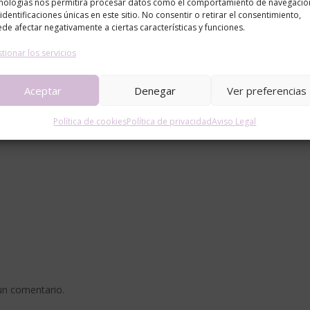
nologías nos permitirá procesar datos como el comportamiento de navegació
 identificaciones únicas en este sitio. No consentir o retirar el consentimiento,
de afectar negativamente a ciertas características y funciones.
tionar los servicios
Aceptar
Denegar
Ver preferencias
Política de cookies
Política de privacidad
Aviso Legal
un comentario.