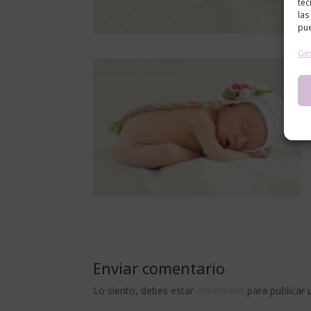
tec
las
pue
Ges
Enviar comentario
Lo siento, debes estar
conectado
para publicar 