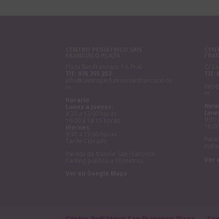
CENTRO PEDIÁTRICO SAN
CENT
FRANCISCO PLAZA
FRA
Plaza San Francisco 14, Pral.
C/ Ci
Tlf:
976 355 253
Tlf:
info@centropediatricosanfrancisco.co
info
m
m
Horario
Hora
Lunes a Jueves:
Lunes
9:30 a 13:00 horas
9:30 
16:00 a 18:15 horas
16:00
Viernes:
9:30 a 13:00 horas
Parad
Tarde Cerrado
Indis
Parada de tranvía: San Francisco
Ver 
Parking público a 10 metros
Ver en Google Maps
Centro Pediátrico San Francisco Plaza
Co