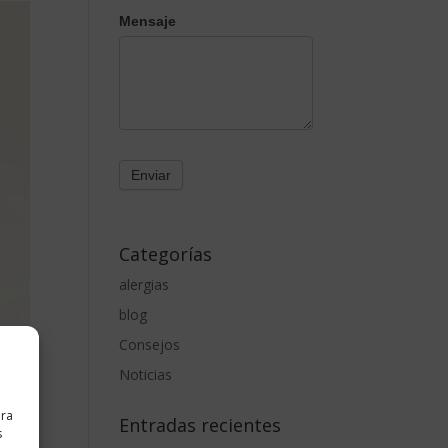
Mensaje
Categorías
alergias
blog
Consejos
Noticias
ara
Entradas recientes
s