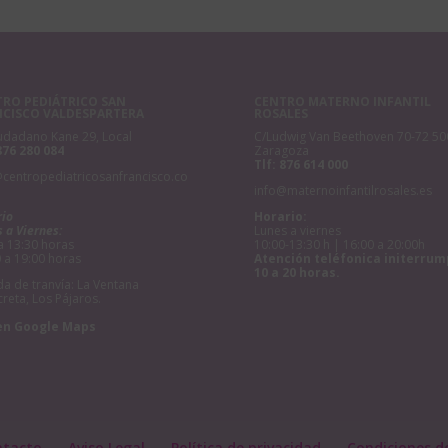
RO PEDIÁTRICO SAN
CENTRO MATERNO INFANTIL
NCISCO VALDESPARTERA
ROSALES
udadano Kane 29, Local
C/Ludwig Van Beethoven 70-72 50
876 280 084
Zaragoza
Tlf:
876 614 000
@centropediatricosanfrancisco.co
info@maternoinfantilrosales.es
rio
Horario:
 a Viernes:
Lunes a viernes
a 13:30 horas
10:00-13:30 h | 16:00 a 20:00h
 a 19:00 horas
Atención teléfonica initerrum
10 a 20 horas.
a de tranvía: La Ventana
creta, Los Pájaros.
en Google Maps
ntacto
Aviso Legal
Política de privacidad
Condiciones d