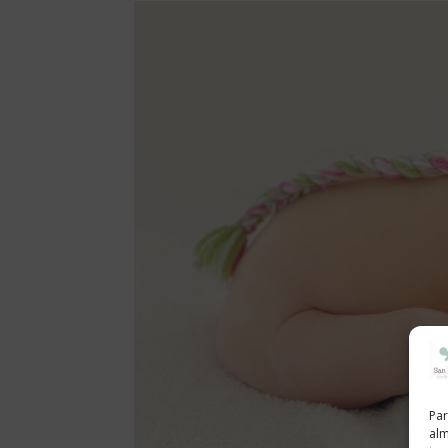
Par
alm