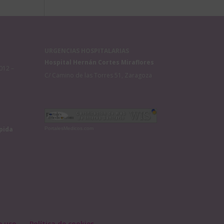
URGENCIAS HOSPITALARIAS
Hospital Hernán Cortes Miraflores
012 –
C/ Camino de las Torres 51, Zaragoza
pida
PortalesMedicos.com
e uso
Política de cookies