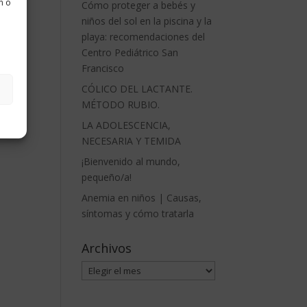
n o
Cómo proteger a bebés y
niños del sol en la piscina y la
playa: recomendaciones del
Centro Pediátrico San
Francisco
CÓLICO DEL LACTANTE.
MÉTODO RUBIO.
LA ADOLESCENCIA,
NECESARIA Y TEMIDA
¡Bienvenido al mundo,
pequeño/a!
Anemia en niños | Causas,
síntomas y cómo tratarla
Archivos
Archivos