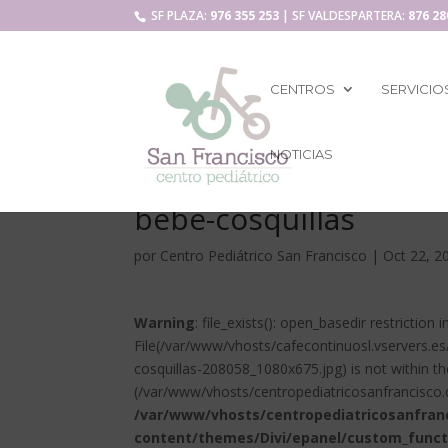
SF PLAZA:
976 355 253
| SF VALDESPARTERA:
876 28
CENTROS
SERVICIO
NOTICIAS
bebe-cosquillas
por
Centro Pediátrico San Francisco
|
Oct 22, 2
Warning
: file_exists(): open_basedir restriction i
File(/var/www/vhosts/cafecontinuosl.vservers.
cosquillas-208058_1080x675.jpg) is not within th
(/var/www/vhosts/centropediatricosanfrancisco.
/var/www/vhosts/centropediatricosanfran
content/themes/Divi/epanel/custom_funct