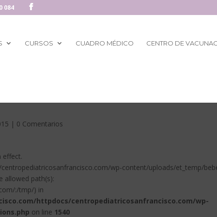
0 084
S
CURSOS
CUADRO MÉDICO
CENTRO DE VACUNA
015
|
0 Comentarios
n effect.
es/centropediatricosanfrancisco.com/wp-content/uploads/et_temp/beb
e allowed path(s):
com/:/tmp/) in
cisco.com/httpdocs/centropediatricosanfrancisco.com/wp-
ions.php
on line
1540