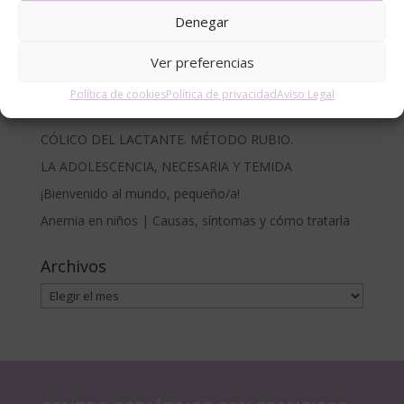
Denegar
Entradas recientes
Ver preferencias
Cómo proteger a bebés y niños del sol en la piscina y
la playa: recomendaciones del Centro Pediátrico San
Política de cookies
Política de privacidad
Aviso Legal
Francisco
CÓLICO DEL LACTANTE. MÉTODO RUBIO.
LA ADOLESCENCIA, NECESARIA Y TEMIDA
¡Bienvenido al mundo, pequeño/a!
Anemia en niños | Causas, síntomas y cómo tratarla
Archivos
Archivos