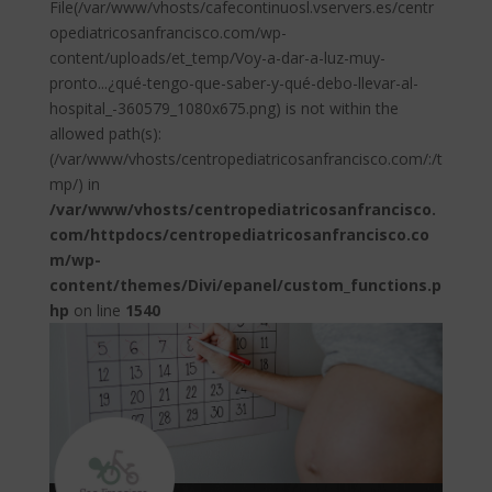
File(/var/www/vhosts/cafecontinuosl.vservers.es/centr
opediatricosanfrancisco.com/wp-
content/uploads/et_temp/Voy-a-dar-a-luz-muy-
pronto...¿qué-tengo-que-saber-y-qué-debo-llevar-al-
hospital_-360579_1080x675.png) is not within the
allowed path(s):
(/var/www/vhosts/centropediatricosanfrancisco.com/:/t
mp/) in
/var/www/vhosts/centropediatricosanfrancisco.
com/httpdocs/centropediatricosanfrancisco.co
m/wp-
content/themes/Divi/epanel/custom_functions.p
hp
on line
1540