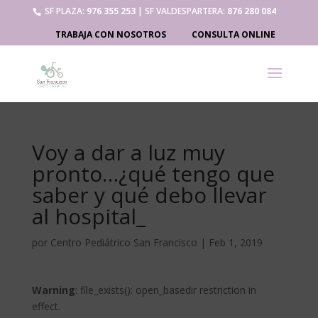
SF PLAZA:
976 355 253
| SF VALDESPARTERA:
876 280 084
TRABAJA CON NOSOTROS
CONSULTA ONLINE
Voy a dar a luz muy
pronto…¿qué tengo que
saber y qué debo llevar
al hospital_
por
Centro Pediátrico San Francisco
|
Feb 1, 2019
Warning
: file_exists(): open_basedir restriction in
effect.