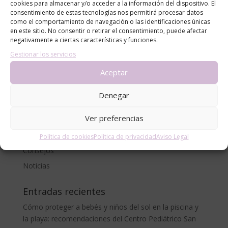
cookies para almacenar y/o acceder a la información del dispositivo. El
consentimiento de estas tecnologías nos permitirá procesar datos
como el comportamiento de navegación o las identificaciones únicas
en este sitio. No consentir o retirar el consentimiento, puede afectar
negativamente a ciertas características y funciones.
Gestionar los servicios
Aceptar
Denegar
Categorías
Ver preferencias
alergias
blog
Política de cookies
Política de privacidad
Aviso Legal
Consejos
Noticias
Entradas recientes
Cómo proteger a bebés y niños del sol en la piscina y
la playa: recomendaciones del Centro Pediátrico San