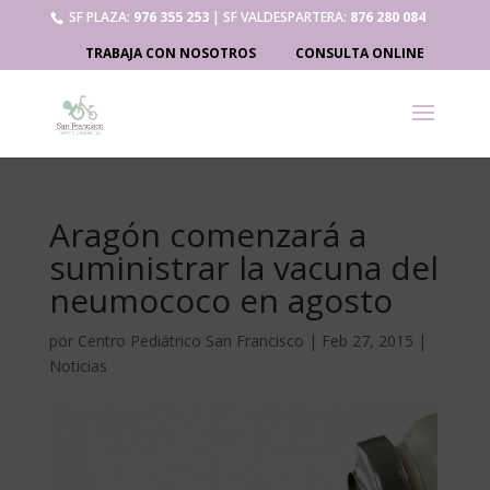
SF PLAZA:
976 355 253
| SF VALDESPARTERA:
876 280 084
TRABAJA CON NOSOTROS
CONSULTA ONLINE
Aragón comenzará a
suministrar la vacuna del
neumococo en agosto
por
Centro Pediátrico San Francisco
|
Feb 27, 2015
|
Noticias