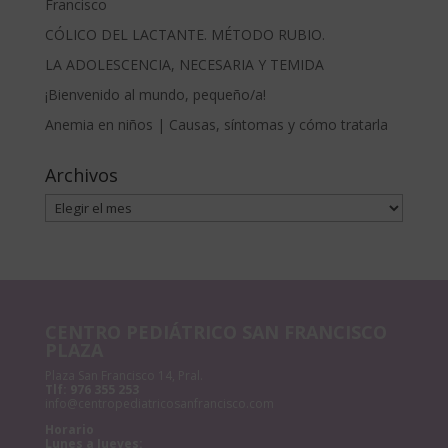
Francisco
CÓLICO DEL LACTANTE. MÉTODO RUBIO.
LA ADOLESCENCIA, NECESARIA Y TEMIDA
¡Bienvenido al mundo, pequeño/a!
Anemia en niños | Causas, síntomas y cómo tratarla
Archivos
Archivos
CENTRO PEDIÁTRICO SAN FRANCISCO
PLAZA
Plaza San Francisco 14, Pral.
Tlf:
976 355 253
info@centropediatricosanfrancisco.com
Horario
Lunes a Jueves: