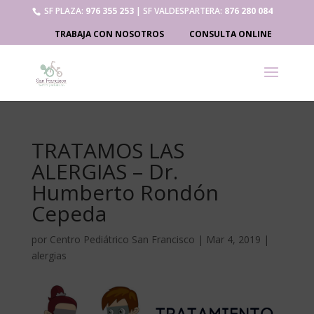
SF PLAZA:
976 355 253
| SF VALDESPARTERA:
876 280 084
TRABAJA CON NOSOTROS
CONSULTA ONLINE
TRATAMOS LAS
ALERGIAS – Dr.
Humberto Rondón
Cepeda
por
Centro Pediátrico San Francisco
|
Mar 4, 2019
|
alergias