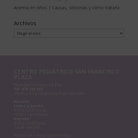
Anemia en niños | Causas, síntomas y cómo tratarla
Archivos
Archivos
CENTRO PEDIÁTRICO SAN FRANCISCO
PLAZA
Plaza San Francisco 14, Pral.
Tlf:
976 355 253
info@centropediatricosanfrancisco.com
Horario
Lunes a Jueves:
9:30 a 13:00 horas
16:00 a 18:15 horas
Viernes:
9:30 a 13:00 horas
Tarde Cerrado
Parada de tranvía: San Francisco