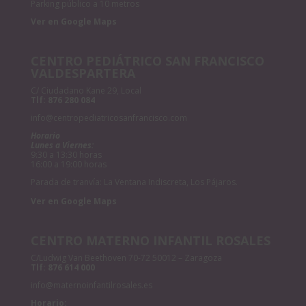
Parking público a 10 metros
Ver en Google Maps
CENTRO PEDIÁTRICO SAN FRANCISCO
VALDESPARTERA
C/ Ciudadano Kane 29, Local
Tlf:
876 280 084
info@centropediatricosanfrancisco.com
Horario
Lunes a Viernes:
9:30 a 13:30 horas
16:00 a 19:00 horas
Parada de tranvía: La Ventana Indiscreta, Los Pájaros.
Ver en Google Maps
CENTRO MATERNO INFANTIL ROSALES
C/Ludwig Van Beethoven 70-72 50012 – Zaragoza
Tlf:
876 614 000
info@maternoinfantilrosales.es
Horario: