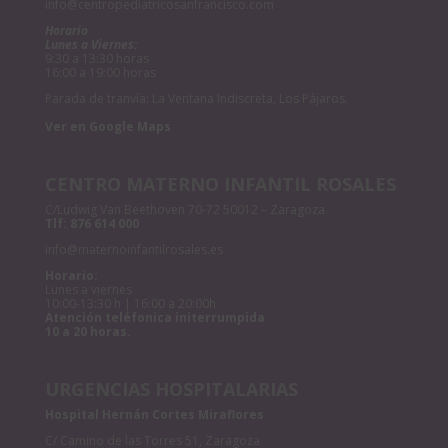
info@centropediatricosanfrancisco.com
Horario
Lunes a Viernes:
9:30 a 13:30 horas
16:00 a 19:00 horas
Parada de tranvía: La Ventana Indiscreta, Los Pájaros.
Ver en Google Maps
CENTRO MATERNO INFANTIL ROSALES
C/Ludwig Van Beethoven 70-72 50012 – Zaragoza
Tlf:
876 614 000
info@maternoinfantilrosales.es
Horario:
Lunes a viernes
10:00-13:30 h | 16:00 a 20:00h
Atención teléfonica initerrumpida
10 a 20 horas.
URGENCIAS HOSPITALARIAS
Hospital Hernán Cortes Miraflores
C/ Camino de las Torres 51, Zaragoza