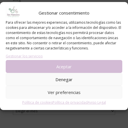
Consejos
Gestionar consentimiento
Noticias
Para ofrecer las mejores experiencias, utilizamos tecnologías como las
cookies para almacenar y/o acceder a la información del dispositivo. El
Entradas recientes
consentimiento de estas tecnologías nos permitirá procesar datos
como el comportamiento de navegación o las identificaciones únicas
Cómo proteger a bebés y niños del sol en la piscina y
en este sitio. No consentir o retirar el consentimiento, puede afectar
la playa: recomendaciones del Centro Pediátrico San
negativamente a ciertas características y funciones.
Francisco
Gestionar los servicios
CÓLICO DEL LACTANTE. MÉTODO RUBIO.
Aceptar
LA ADOLESCENCIA, NECESARIA Y TEMIDA
¡Bienvenido al mundo, pequeño/a!
Denegar
Anemia en niños | Causas, síntomas y cómo tratarla
Ver preferencias
Archivos
Política de cookies
Política de privacidad
Aviso Legal
Archivos