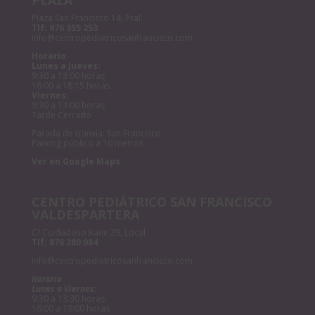
PLAZA
Plaza San Francisco 14, Pral.
Tlf:
976 355 253
info@centropediatricosanfrancisco.com
Horario
Lunes a Jueves:
9:30 a 13:00 horas
16:00 a 18:15 horas
Viernes:
9:30 a 13:00 horas
Tarde Cerrado
Parada de tranvía: San Francisco
Parking público a 10 metros
Ver en Google Maps
CENTRO PEDIÁTRICO SAN FRANCISCO
VALDESPARTERA
C/ Ciudadano Kane 29, Local
Tlf:
876 280 084
info@centropediatricosanfrancisco.com
Horario
Lunes a Viernes:
9:30 a 13:30 horas
16:00 a 19:00 horas