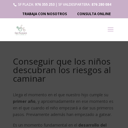
SF PLAZA:
976 355 253
| SF VALDESPARTERA:
876 280 084
TRABAJA CON NOSOTROS
CONSULTA ONLINE
Conseguir que los niños
descubran los riesgos al
caminar
Llega el momento en el que nuestro hijo cumple su
primer año
, y aproximadamente en ese momento es
en el que cuando el niño empezará a dar sus primeros
pasos. Previamente además han empezado a gatear.
Es un momento fundamental en el
desarrollo del