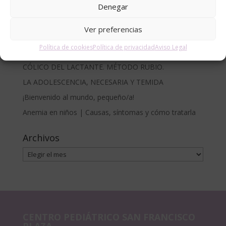
Denegar
Entradas recientes
Cómo proteger a bebés y niños del sol en la piscina y
Ver preferencias
la playa: recomendaciones del Centro Pediátrico San
Política de cookies
Política de privacidad
Aviso Legal
Francisco
CÓLICO DEL LACTANTE. MÉTODO RUBIO.
LA ADOLESCENCIA, NECESARIA Y TEMIDA
¡Bienvenido al mundo, pequeño/a!
Anemia en niños | Causas, síntomas y cómo tratarla
Archivos
Archivos
CENTRO PEDIÁTRICO SAN FRANCISCO