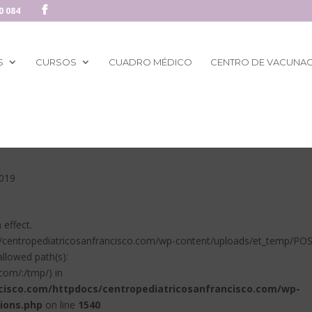
0 084
S
CURSOS
CUADRO MÉDICO
CENTRO DE VACUNA
2019
n effect.
es/centropediatricosanfrancisco.com/wp-content/uploads/et_temp/PO
llowed path(s):
com/:/tmp/) in
cisco.com/httpdocs/centropediatricosanfrancisco.com/wp-
ions.php
on line
1540