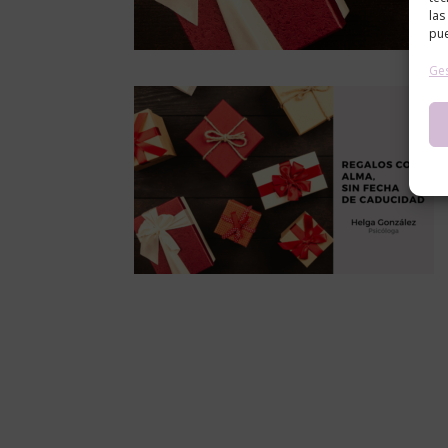
las
pue
Ges