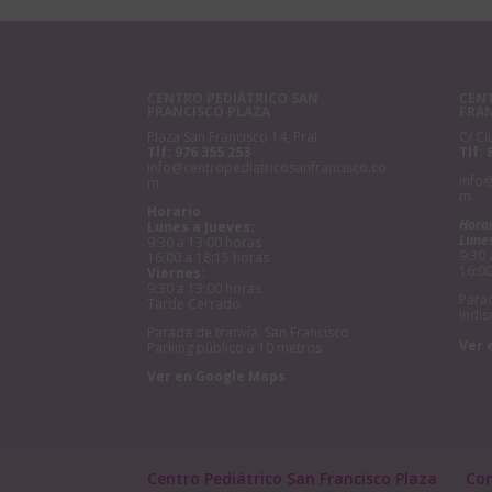
CENTRO PEDIÁTRICO SAN
CENT
FRANCISCO PLAZA
FRA
Plaza San Francisco 14, Pral.
C/ Ci
Tlf:
976 355 253
Tlf:
info@centropediatricosanfrancisco.co
info
m
m
Horario
Hora
Lunes a Jueves:
Lunes
9:30 a 13:00 horas
9:30 
16:00 a 18:15 horas
16:00
Viernes:
9:30 a 13:00 horas
Parad
Tarde Cerrado
Indis
Parada de tranvía: San Francisco
Ver 
Parking público a 10 metros
Ver en Google Maps
Centro Pediátrico San Francisco Plaza
Co