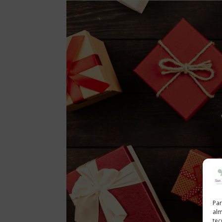
Par
alm
tec