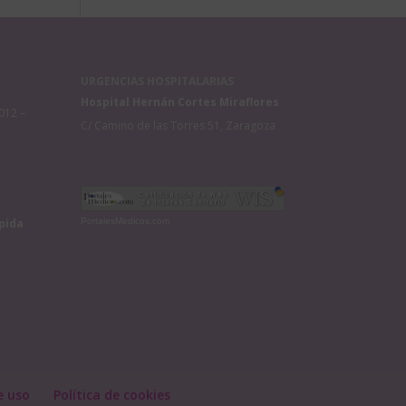
URGENCIAS HOSPITALARIAS
Hospital Hernán Cortes Miraflores
012 –
C/ Camino de las Torres 51, Zaragoza
pida
PortalesMedicos.com
e uso
Política de cookies