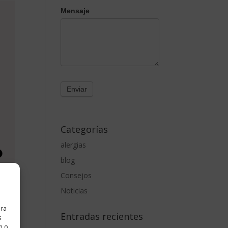
Mensaje
Categorías
alergias
blog
Consejos
Noticias
ara
Entradas recientes
s
n o