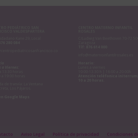
RO PEDIÁTRICO SAN
CENTRO MATERNO INFANTIL
NCISCO VALDESPARTERA
ROSALES
udadano Kane 29, Local
C/Ludwig Van Beethoven 70-72 50
876 280 084
Zaragoza
Tlf:
876 614 000
@centropediatricosanfrancisco.co
info@maternoinfantilrosales.es
rio
Horario:
 a Viernes:
Lunes a viernes
a 13:30 horas
10:00-13:30 h | 16:00 a 20:00h
 a 19:00 horas
Atención teléfonica initerrum
10 a 20 horas.
a de tranvía: La Ventana
creta, Los Pájaros.
en Google Maps
ntacto
Aviso Legal
Política de privacidad
Condiciones d