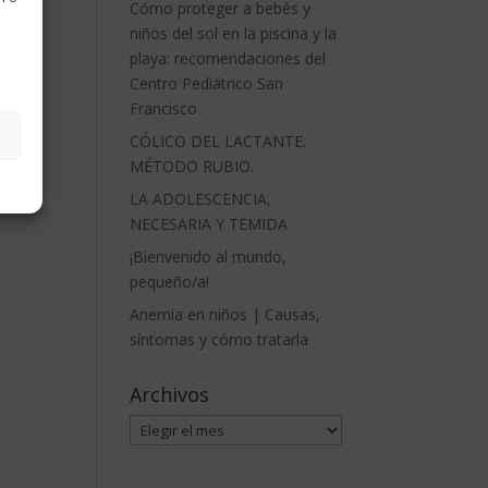
Cómo proteger a bebés y
niños del sol en la piscina y la
playa: recomendaciones del
Centro Pediátrico San
Francisco
CÓLICO DEL LACTANTE.
MÉTODO RUBIO.
LA ADOLESCENCIA,
NECESARIA Y TEMIDA
¡Bienvenido al mundo,
pequeño/a!
Anemia en niños | Causas,
síntomas y cómo tratarla
Archivos
Archivos