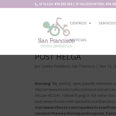
SF PLAZA:
976 355 253
| SF VALDESPARTERA:
876 28
CENTROS
SERVICIO
NOTICIAS
POST HELGA
por
Centro Pediátrico San Francisco
|
Nov 12, 
Warning
: file_exists(): open_basedir restriction i
File(/var/www/vhosts/cafecontinuosl.vservers.
HELGA-982541_1080x675.png) is not within the a
(/var/www/vhosts/centropediatricosanfrancisco.
/var/www/vhosts/centropediatricosanfran
content/themes/Divi/epanel/custom_funct