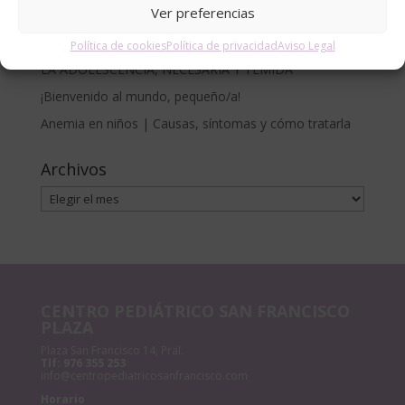
Ver preferencias
Francisco
CÓLICO DEL LACTANTE. MÉTODO RUBIO.
Política de cookies
Política de privacidad
Aviso Legal
LA ADOLESCENCIA, NECESARIA Y TEMIDA
¡Bienvenido al mundo, pequeño/a!
Anemia en niños | Causas, síntomas y cómo tratarla
Archivos
Archivos
CENTRO PEDIÁTRICO SAN FRANCISCO
PLAZA
Plaza San Francisco 14, Pral.
Tlf:
976 355 253
info@centropediatricosanfrancisco.com
Horario