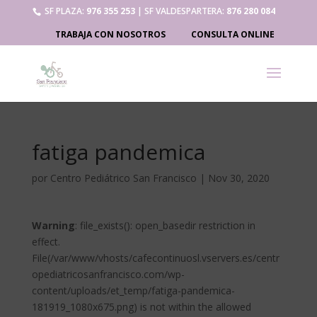
SF PLAZA:
976 355 253
| SF VALDESPARTERA:
876 280 084
TRABAJA CON NOSOTROS
CONSULTA ONLINE
fatiga pandemica
por
Centro Pediátrico San Francisco
|
Nov 30, 2020
Warning
: file_exists(): open_basedir restriction in
effect.
File(/var/www/vhosts/cafecontinuosl.vservers.es/centr
opediatricosanfrancisco.com/wp-
content/uploads/et_temp/fatiga-pandemica-
181919_1080x675.png) is not within the allowed