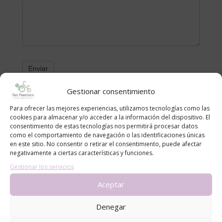
Gestionar consentimiento
Categorías
Para ofrecer las mejores experiencias, utilizamos tecnologías como las
cookies para almacenar y/o acceder a la información del dispositivo. El
alergias
consentimiento de estas tecnologías nos permitirá procesar datos
como el comportamiento de navegación o las identificaciones únicas
blog
en este sitio. No consentir o retirar el consentimiento, puede afectar
Consejos
negativamente a ciertas características y funciones.
Gestionar los servicios
Noticias
Aceptar
Entradas recientes
Denegar
Cómo proteger a bebés y niños del sol en la piscina y
la playa: recomendaciones del Centro Pediátrico San