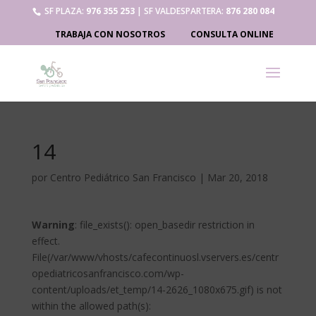
SF PLAZA:
976 355 253
| SF VALDESPARTERA:
876 280 084
TRABAJA CON NOSOTROS
CONSULTA ONLINE
14
por
Centro Pediátrico San Francisco
|
Mar 20, 2018
Warning
: file_exists(): open_basedir restriction in
effect.
File(/var/www/vhosts/cafecontinuosl.vservers.es/centr
opediatricosanfrancisco.com/wp-
content/uploads/et_temp/14-2626_1080x675.gif) is not
within the allowed path(s):