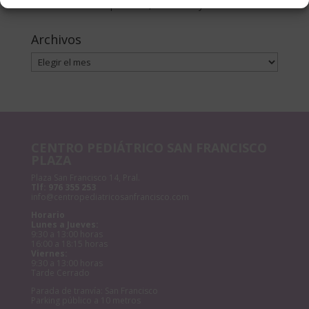
Anemia en niños | Causas, síntomas y cómo tratarla
Archivos
Archivos
CENTRO PEDIÁTRICO SAN FRANCISCO
PLAZA
Plaza San Francisco 14, Pral.
Tlf:
976 355 253
info@centropediatricosanfrancisco.com
Horario
Lunes a Jueves:
9:30 a 13:00 horas
16:00 a 18:15 horas
Viernes:
9:30 a 13:00 horas
Tarde Cerrado
Parada de tranvía: San Francisco
Parking público a 10 metros