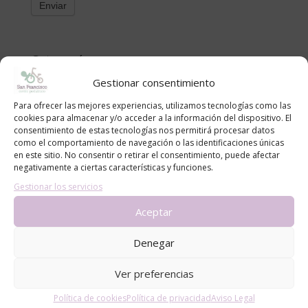
Categorías
alergias
Gestionar consentimiento
blog
Para ofrecer las mejores experiencias, utilizamos tecnologías como las
cookies para almacenar y/o acceder a la información del dispositivo. El
Consejos
consentimiento de estas tecnologías nos permitirá procesar datos
Noticias
como el comportamiento de navegación o las identificaciones únicas
en este sitio. No consentir o retirar el consentimiento, puede afectar
negativamente a ciertas características y funciones.
Entradas recientes
Gestionar los servicios
Cómo proteger a bebés y niños del sol en la piscina y
Aceptar
la playa: recomendaciones del Centro Pediátrico San
Francisco
Denegar
CÓLICO DEL LACTANTE. MÉTODO RUBIO.
LA ADOLESCENCIA, NECESARIA Y TEMIDA
Ver preferencias
¡Bienvenido al mundo, pequeño/a!
Política de cookies
Política de privacidad
Aviso Legal