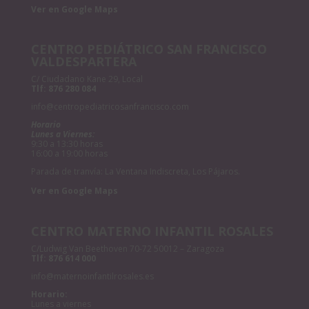
Ver en Google Maps
CENTRO PEDIÁTRICO SAN FRANCISCO
VALDESPARTERA
C/ Ciudadano Kane 29, Local
Tlf:
876 280 084
info@centropediatricosanfrancisco.com
Horario
Lunes a Viernes:
9:30 a 13:30 horas
16:00 a 19:00 horas
Parada de tranvía: La Ventana Indiscreta, Los Pájaros.
Ver en Google Maps
CENTRO MATERNO INFANTIL ROSALES
C/Ludwig Van Beethoven 70-72 50012 – Zaragoza
Tlf:
876 614 000
info@maternoinfantilrosales.es
Horario:
Lunes a viernes