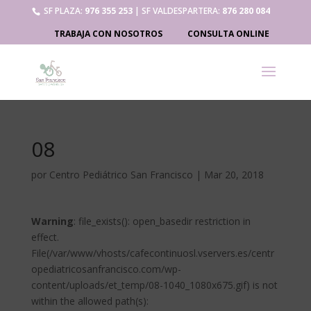
SF PLAZA:
976 355 253
| SF VALDESPARTERA:
876 280 084
TRABAJA CON NOSOTROS
CONSULTA ONLINE
08
por
Centro Pediátrico San Francisco
|
Mar 20, 2018
Warning
: file_exists(): open_basedir restriction in
effect.
File(/var/www/vhosts/cafecontinuosl.vservers.es/centr
opediatricosanfrancisco.com/wp-
content/uploads/et_temp/08-1040_1080x675.gif) is not
within the allowed path(s):