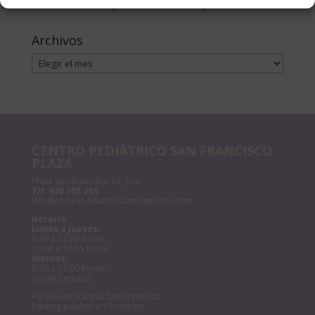
Anemia en niños | Causas, síntomas y cómo tratarla
Archivos
Archivos
CENTRO PEDIÁTRICO SAN FRANCISCO
PLAZA
Plaza San Francisco 14, Pral.
Tlf:
976 355 253
info@centropediatricosanfrancisco.com
Horario
Lunes a Jueves:
9:30 a 13:00 horas
16:00 a 18:15 horas
Viernes:
9:30 a 13:00 horas
Tarde Cerrado
Parada de tranvía: San Francisco
Parking público a 10 metros