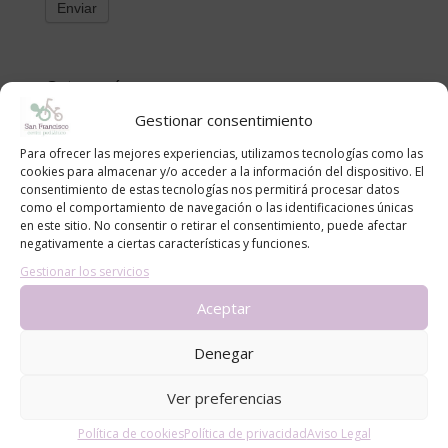
Categorías
alergias
Gestionar consentimiento
blog
Para ofrecer las mejores experiencias, utilizamos tecnologías como las
cookies para almacenar y/o acceder a la información del dispositivo. El
Consejos
consentimiento de estas tecnologías nos permitirá procesar datos
Noticias
como el comportamiento de navegación o las identificaciones únicas
en este sitio. No consentir o retirar el consentimiento, puede afectar
negativamente a ciertas características y funciones.
Entradas recientes
Gestionar los servicios
Cómo proteger a bebés y niños del sol en la piscina y
Aceptar
la playa: recomendaciones del Centro Pediátrico San
Francisco
Denegar
CÓLICO DEL LACTANTE. MÉTODO RUBIO.
LA ADOLESCENCIA, NECESARIA Y TEMIDA
Ver preferencias
¡Bienvenido al mundo, pequeño/a!
Política de cookies
Política de privacidad
Aviso Legal