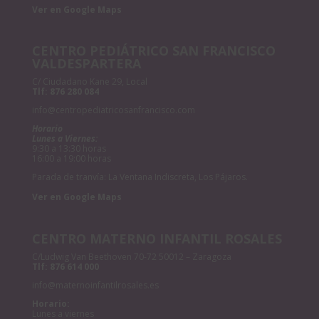
Ver en Google Maps
CENTRO PEDIÁTRICO SAN FRANCISCO
VALDESPARTERA
C/ Ciudadano Kane 29, Local
Tlf:
876 280 084
info@centropediatricosanfrancisco.com
Horario
Lunes a Viernes:
9:30 a 13:30 horas
16:00 a 19:00 horas
Parada de tranvía: La Ventana Indiscreta, Los Pájaros.
Ver en Google Maps
CENTRO MATERNO INFANTIL ROSALES
C/Ludwig Van Beethoven 70-72 50012 – Zaragoza
Tlf:
876 614 000
info@maternoinfantilrosales.es
Horario:
Lunes a viernes