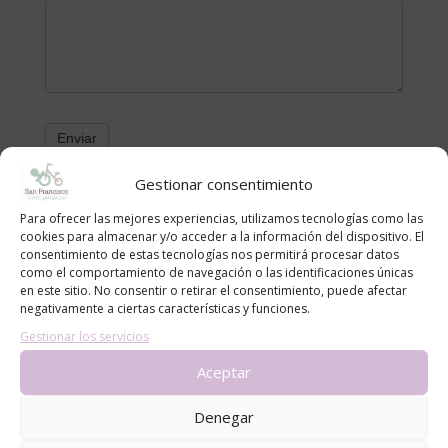
Gestionar consentimiento
Categorías
Para ofrecer las mejores experiencias, utilizamos tecnologías como las
cookies para almacenar y/o acceder a la información del dispositivo. El
alergias
consentimiento de estas tecnologías nos permitirá procesar datos
como el comportamiento de navegación o las identificaciones únicas
blog
en este sitio. No consentir o retirar el consentimiento, puede afectar
Consejos
negativamente a ciertas características y funciones.
Gestionar los servicios
Noticias
Aceptar
Entradas recientes
Denegar
Cómo proteger a bebés y niños del sol en la piscina y
la playa: recomendaciones del Centro Pediátrico San