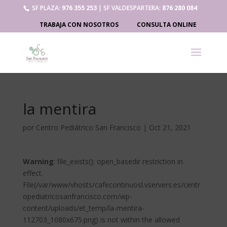
SF PLAZA:
976 355 253
| SF VALDESPARTERA:
876 280 084
TRABAJA CON NOSOTROS
CONSULTA ONLINE
la mentira
por
Centro Pediátrico San Francisco
|
Oct 21, 2021
Warning
: file_exists(): open_basedir restriction in
effect.
File(/var/www/vhosts/cafecontinuosl.vservers.es/centr
opediatricosanfrancisco.com/wp-
content/uploads/et_temp/la-mentira-
112703_1080x675.png) is not within the allowed