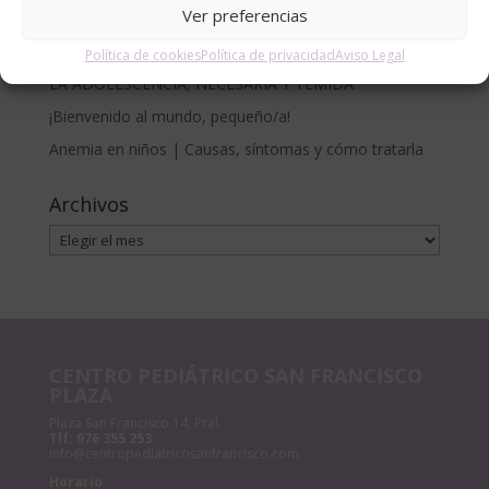
Ver preferencias
Francisco
CÓLICO DEL LACTANTE. MÉTODO RUBIO.
Política de cookies
Política de privacidad
Aviso Legal
LA ADOLESCENCIA, NECESARIA Y TEMIDA
¡Bienvenido al mundo, pequeño/a!
Anemia en niños | Causas, síntomas y cómo tratarla
Archivos
Archivos
CENTRO PEDIÁTRICO SAN FRANCISCO
PLAZA
Plaza San Francisco 14, Pral.
Tlf:
976 355 253
info@centropediatricosanfrancisco.com
Horario