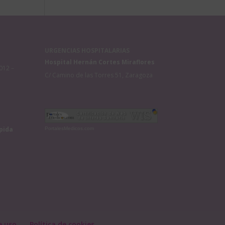
URGENCIAS HOSPITALARIAS
Hospital Hernán Cortes Miraflores
012 –
C/ Camino de las Torres 51, Zaragoza
pida
PortalesMedicos.com
e uso
Política de cookies