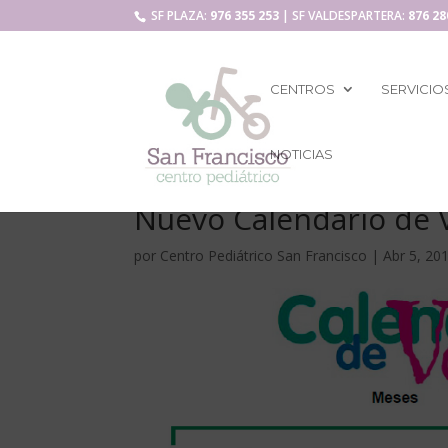
SF PLAZA:
976 355 253
| SF VALDESPARTERA:
876 28
CENTROS
SERVICIO
NOTICIAS
Nuevo Calendario de 
por
Centro Pediátrico San Francisco
|
Abr 5, 20