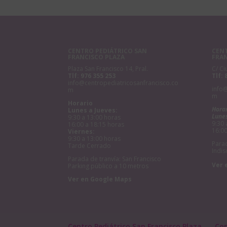
CENTRO PEDIÁTRICO SAN
CENT
FRANCISCO PLAZA
FRA
Plaza San Francisco 14, Pral.
C/ Ci
Tlf:
976 355 253
Tlf:
info@centropediatricosanfrancisco.co
info
m
m
Horario
Hora
Lunes a Jueves:
Lunes
9:30 a 13:00 horas
9:30 
16:00 a 18:15 horas
16:00
Viernes:
9:30 a 13:00 horas
Parad
Tarde Cerrado
Indis
Parada de tranvía: San Francisco
Ver 
Parking público a 10 metros
Ver en Google Maps
Centro Pediátrico San Francisco Plaza
Co