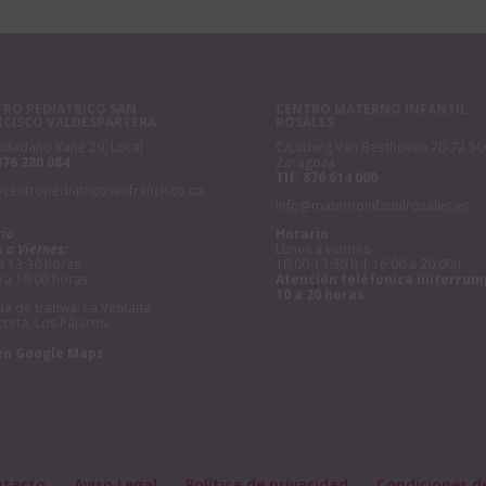
RO PEDIÁTRICO SAN
CENTRO MATERNO INFANTIL
NCISCO VALDESPARTERA
ROSALES
udadano Kane 29, Local
C/Ludwig Van Beethoven 70-72 50
876 280 084
Zaragoza
Tlf:
876 614 000
@centropediatricosanfrancisco.co
info@maternoinfantilrosales.es
rio
Horario:
 a Viernes:
Lunes a viernes
a 13:30 horas
10:00-13:30 h | 16:00 a 20:00h
 a 19:00 horas
Atención teléfonica initerrum
10 a 20 horas.
a de tranvía: La Ventana
creta, Los Pájaros.
en Google Maps
ntacto
Aviso Legal
Política de privacidad
Condiciones d