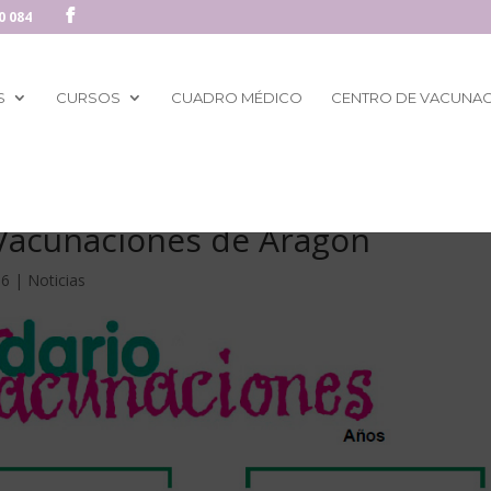
0 084
S
CURSOS
CUADRO MÉDICO
CENTRO DE VACUNA
Vacunaciones de Aragón
16
|
Noticias