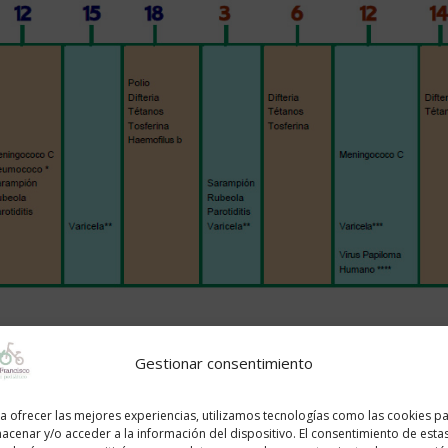
ad pediátrica en Aragón
(Orden de 21 Marzo 2016) ha sido modifi
Gestionar consentimiento
se ha introducido para los nacidos en 2015 y los consiguientes años d
a ofrecer las mejores experiencias, utilizamos tecnologías como las cookies p
eses
y a los
3 años
de edad.
acenar y/o acceder a la información del dispositivo. El consentimiento de esta