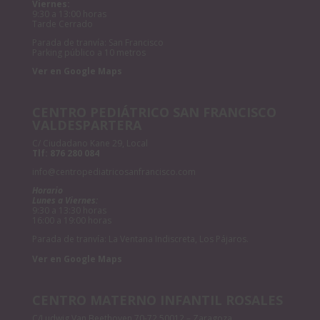
Viernes:
9:30 a 13:00 horas
Tarde Cerrado
Parada de tranvía: San Francisco
Parking público a 10 metros
Ver en Google Maps
CENTRO PEDIÁTRICO SAN FRANCISCO
VALDESPARTERA
C/ Ciudadano Kane 29, Local
Tlf:
876 280 084
info@centropediatricosanfrancisco.com
Horario
Lunes a Viernes:
9:30 a 13:30 horas
16:00 a 19:00 horas
Parada de tranvía: La Ventana Indiscreta, Los Pájaros.
Ver en Google Maps
CENTRO MATERNO INFANTIL ROSALES
C/Ludwig Van Beethoven 70-72 50012 – Zaragoza