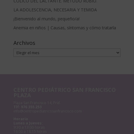
CÓLICO DEL LACTANTE. MÉTODO RUBIO.
LA ADOLESCENCIA, NECESARIA Y TEMIDA
¡Bienvenido al mundo, pequeño/a!
Anemia en niños | Causas, síntomas y cómo tratarla
Archivos
Archivos
CENTRO PEDIÁTRICO SAN FRANCISCO
PLAZA
Plaza San Francisco 14, Pral.
Tlf:
976 355 253
info@centropediatricosanfrancisco.com
Horario
Lunes a Jueves:
9:30 a 13:00 horas
16:00 a 18:15 horas