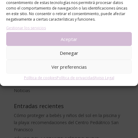
consentimiento de estas tecnologías nos permitirá procesar datos
como el comportamiento de navegación o las identificaciones únicas
en este sitio. No consentir o retirar el consentimiento, puede afectar
negativamente a ciertas características y funciones.
Gestionar los servicios
Aceptar
Categorías
Denegar
alergias
Ver preferencias
blog
Política de cookies
Política de privacidad
Aviso Legal
Consejos
Noticias
Entradas recientes
Cómo proteger a bebés y niños del sol en la piscina y
la playa: recomendaciones del Centro Pediátrico San
Francisco