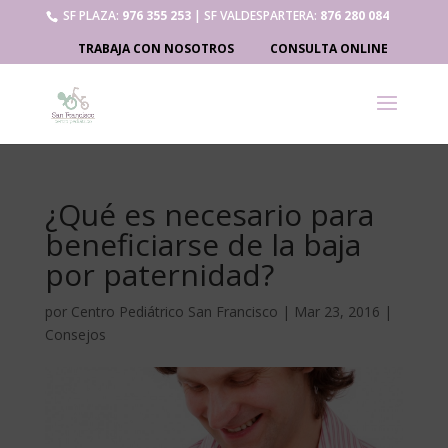
SF PLAZA:
976 355 253
| SF VALDESPARTERA:
876 280 084
TRABAJA CON NOSOTROS
CONSULTA ONLINE
¿Qué es necesario para
beneficiarse de la baja
por paternidad?
por
Centro Pediátrico San Francisco
|
Mar 23, 2016
|
Consejos