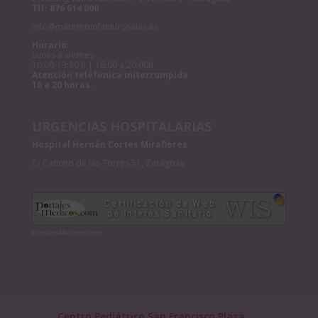
Tlf:
876 614 000
info@maternoinfantilrosales.es
Horario:
Lunes a viernes
10:00-13:30 h | 16:00 a 20:00h
Atención teléfonica initerrumpida
10 a 20 horas.
URGENCIAS HOSPITALARIAS
Hospital Hernán Cortes Miraflores
C/ Camino de las Torres 51, Zaragoza
PortalesMedicos.com
Centro Pediátrico San Francisco Plaza