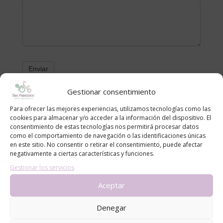
Gestionar consentimiento
Categorías
Para ofrecer las mejores experiencias, utilizamos tecnologías como las
cookies para almacenar y/o acceder a la información del dispositivo. El
alergias
consentimiento de estas tecnologías nos permitirá procesar datos
como el comportamiento de navegación o las identificaciones únicas
blog
en este sitio. No consentir o retirar el consentimiento, puede afectar
Consejos
negativamente a ciertas características y funciones.
Gestionar los servicios
Noticias
Aceptar
Entradas recientes
Denegar
Cómo proteger a bebés y niños del sol en la piscina y
la playa: recomendaciones del Centro Pediátrico San