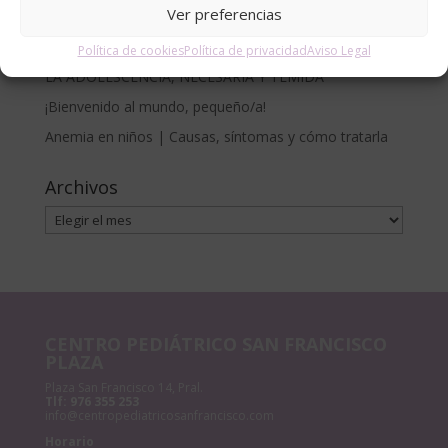
Ver preferencias
Francisco
CÓLICO DEL LACTANTE. MÉTODO RUBIO.
Política de cookies
Política de privacidad
Aviso Legal
LA ADOLESCENCIA, NECESARIA Y TEMIDA
¡Bienvenido al mundo, pequeño/a!
Anemia en niños | Causas, síntomas y cómo tratarla
Archivos
Archivos
CENTRO PEDIÁTRICO SAN FRANCISCO
PLAZA
Plaza San Francisco 14, Pral.
Tlf:
976 355 253
info@centropediatricosanfrancisco.com
Horario