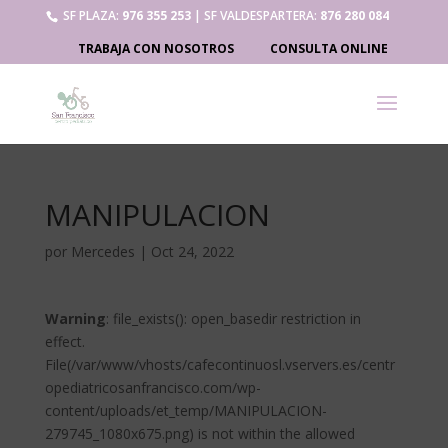
SF PLAZA:
976 355 253
| SF VALDESPARTERA:
876 280 084
TRABAJA CON NOSOTROS
CONSULTA ONLINE
MANIPULACION
por
Mercedes
|
Oct 24, 2022
Warning
: file_exists(): open_basedir restriction in
effect.
File(/var/www/vhosts/cafecontinuosl.vservers.es/centr
opediatricosanfrancisco.com/wp-
content/uploads/et_temp/MANIPULACION-
279745_1080x675.png) is not within the allowed