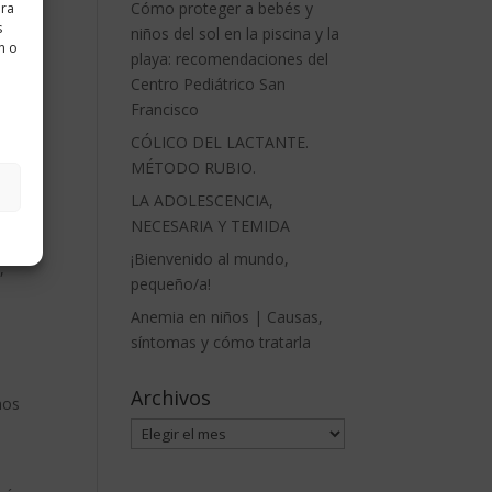
Cómo proteger a bebés y
ara
tor
s
niños del sol en la piscina y la
n o
ción
playa: recomendaciones del
ir,
Centro Pediátrico San
Francisco
CÓLICO DEL LACTANTE.
MÉTODO RUBIO.
LA ADOLESCENCIA,
NECESARIA Y TEMIDA
¡Bienvenido al mundo,
,
pequeño/a!
Anemia en niños | Causas,
síntomas y cómo tratarla
Archivos
nos
Archivos