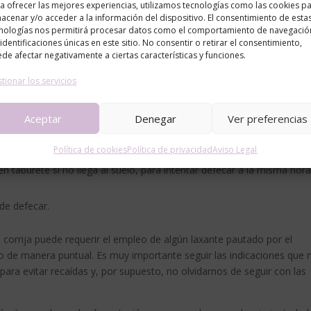
a ofrecer las mejores experiencias, utilizamos tecnologías como las cookies p
, de conducta, alimentación, educacional… En muchos casos hay un fac
acenar y/o acceder a la información del dispositivo. El consentimiento de esta
nologías nos permitirá procesar datos como el comportamiento de navegació
a alimentación, inicio escolarización, viaje…) que provoca una defeca
 identificaciones únicas en este sitio. No consentir o retirar el consentimiento,
mantenga la situación. En la mayoría de los casos es funcional, es dec
de afectar negativamente a ciertas características y funciones.
tratamiento médico o quirúrgico específico.
tionar los servicios
s de fruta al día, verdura, cereales integrales, legumbre…)
Aceptar
Denegar
Ver preferencias
Política de cookies
Política de privacidad
Aviso Legal
n taburete si no llega al suelo, para intentar defecar a la misma hora
de defecar.
corrija puede requerir el empleo de algún laxante pautado por el
o de manera puntual. Es muy importante seguir las indicaciones que 
para evitar recaídas y, por supuesto, no olvidarnos de seguir con las