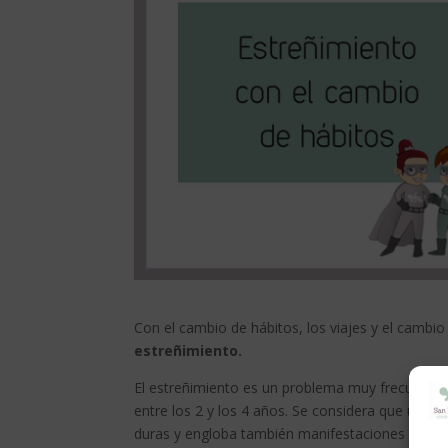
Con el cambio de hábitos, los viajes y el camb
estreñimiento.
El estreñimiento es un problema muy frecuente e
entre los 2 y los 4 años. Se considera que un n
duras y engloba también manifestaciones asociad