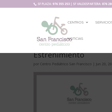
SF PLAZA:
976 355 253
| SF VALDESPARTERA:
876 28
CENTROS
SERVICIO
NOTICIAS
Estreñimiento
por
Centro Pediátrico San Francisco
|
Jun 20, 2