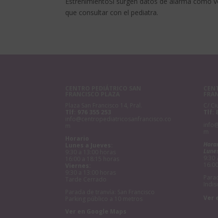
EstreñimientoSi surgen datos de alarma como v
que consultar con el pediatra.
CENTRO PEDIÁTRICO SAN
CENT
FRANCISCO PLAZA
FRA
Plaza San Francisco 14, Pral.
C/ Ci
Tlf:
976 355 253
Tlf:
info@centropediatricosanfrancisco.co
info
m
m
Horario
Hora
Lunes a Jueves:
Lunes
9:30 a 13:00 horas
9:30 
16:00 a 18:15 horas
16:00
Viernes:
9:30 a 13:00 horas
Parad
Tarde Cerrado
Indis
Parada de tranvía: San Francisco
Ver 
Parking público a 10 metros
Ver en Google Maps