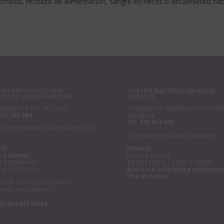
ómitos, rechazo de alimentación, sangre en heces o decaimiento hab
RO PEDIÁTRICO SAN
CENTRO MATERNO INFANTIL
NCISCO VALDESPARTERA
ROSALES
udadano Kane 29, Local
C/Ludwig Van Beethoven 70-72 50
876 280 084
Zaragoza
Tlf:
876 614 000
@centropediatricosanfrancisco.co
info@maternoinfantilrosales.es
rio
Horario:
 a Viernes:
Lunes a viernes
a 13:30 horas
10:00-13:30 h | 16:00 a 20:00h
 a 19:00 horas
Atención teléfonica initerrum
10 a 20 horas.
a de tranvía: La Ventana
creta, Los Pájaros.
en Google Maps