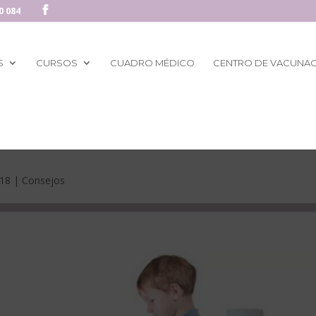
0 084
S
CURSOS
CUADRO MÉDICO
CENTRO DE VACUNA
018
|
Consejos