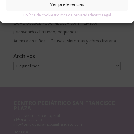
Ver preferencias
Francisco
CÓLICO DEL LACTANTE. MÉTODO RUBIO.
Política de cookies
Política de privacidad
Aviso Legal
LA ADOLESCENCIA, NECESARIA Y TEMIDA
¡Bienvenido al mundo, pequeño/a!
Anemia en niños | Causas, síntomas y cómo tratarla
Archivos
Archivos
CENTRO PEDIÁTRICO SAN FRANCISCO
PLAZA
Plaza San Francisco 14, Pral.
Tlf:
976 355 253
info@centropediatricosanfrancisco.com
Horario