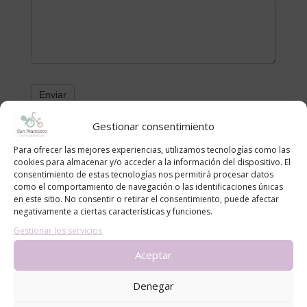
Gestionar consentimiento
Categorías
Para ofrecer las mejores experiencias, utilizamos tecnologías como las
cookies para almacenar y/o acceder a la información del dispositivo. El
alergias
consentimiento de estas tecnologías nos permitirá procesar datos
como el comportamiento de navegación o las identificaciones únicas
blog
en este sitio. No consentir o retirar el consentimiento, puede afectar
Consejos
negativamente a ciertas características y funciones.
Gestionar los servicios
Noticias
Aceptar
Entradas recientes
Denegar
Cómo proteger a bebés y niños del sol en la piscina y
la playa: recomendaciones del Centro Pediátrico San