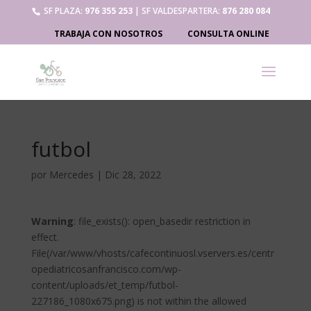
SF PLAZA:
976 355 253
| SF VALDESPARTERA:
876 280 084
TRABAJA CON NOSOTROS
CONSULTA ONLINE
futbol
por
Mercedes
|
Dic 28, 2022
Warning
: file_exists(): open_basedir restriction in
effect.
File(/var/www/vhosts/cafecontinuosl.vservers.es/centr
opediatricosanfrancisco.com/wp-
content/uploads/et_temp/futbol-
227186_1080x675.png) is not within the allowed