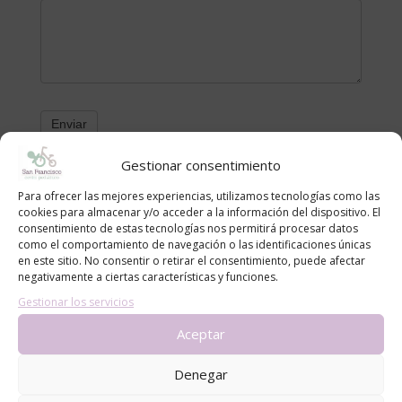
Gestionar consentimiento
Categorías
Para ofrecer las mejores experiencias, utilizamos tecnologías como las
cookies para almacenar y/o acceder a la información del dispositivo. El
alergias
consentimiento de estas tecnologías nos permitirá procesar datos
como el comportamiento de navegación o las identificaciones únicas
blog
en este sitio. No consentir o retirar el consentimiento, puede afectar
Consejos
negativamente a ciertas características y funciones.
Gestionar los servicios
Noticias
Aceptar
Entradas recientes
Denegar
Cómo proteger a bebés y niños del sol en la piscina y
la playa: recomendaciones del Centro Pediátrico San