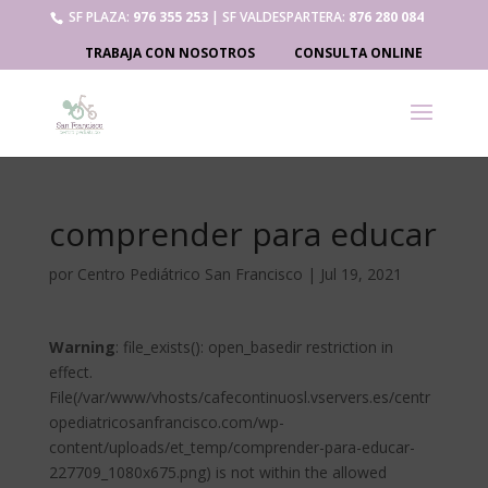
SF PLAZA:
976 355 253
| SF VALDESPARTERA:
876 280 084
TRABAJA CON NOSOTROS
CONSULTA ONLINE
comprender para educar
por
Centro Pediátrico San Francisco
|
Jul 19, 2021
Warning
: file_exists(): open_basedir restriction in
effect.
File(/var/www/vhosts/cafecontinuosl.vservers.es/centr
opediatricosanfrancisco.com/wp-
content/uploads/et_temp/comprender-para-educar-
227709_1080x675.png) is not within the allowed