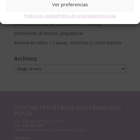
Ver preferencias
Francisco
CÓLICO DEL LACTANTE. MÉTODO RUBIO.
Política de cookies
Política de privacidad
Aviso Legal
LA ADOLESCENCIA, NECESARIA Y TEMIDA
¡Bienvenido al mundo, pequeño/a!
Anemia en niños | Causas, síntomas y cómo tratarla
Archivos
Archivos
CENTRO PEDIÁTRICO SAN FRANCISCO
PLAZA
Plaza San Francisco 14, Pral.
Tlf:
976 355 253
info@centropediatricosanfrancisco.com
Horario