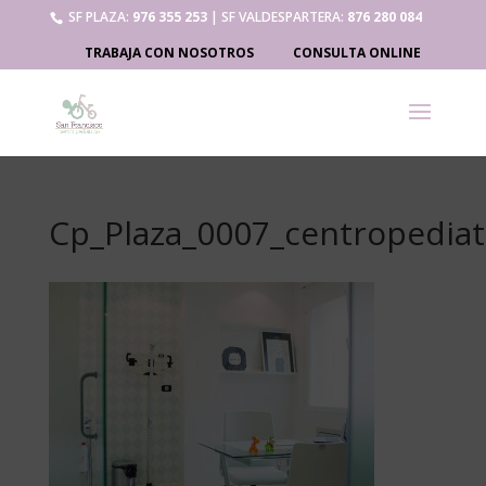
SF PLAZA:
976 355 253
| SF VALDESPARTERA:
876 280 084
TRABAJA CON NOSOTROS
CONSULTA ONLINE
Cp_Plaza_0007_centropediat