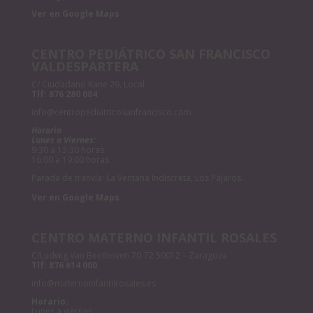
Ver en Google Maps
CENTRO PEDIÁTRICO SAN FRANCISCO
VALDESPARTERA
C/ Ciudadano Kane 29, Local
Tlf:
876 280 084
info@centropediatricosanfrancisco.com
Horario
Lunes a Viernes:
9:30 a 13:30 horas
16:00 a 19:00 horas
Parada de tranvía: La Ventana Indiscreta, Los Pájaros.
Ver en Google Maps
CENTRO MATERNO INFANTIL ROSALES
C/Ludwig Van Beethoven 70-72 50012 – Zaragoza
Tlf:
876 614 000
info@maternoinfantilrosales.es
Horario:
Lunes a viernes