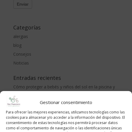
Categorías
alergias
blog
Consejos
Noticias
Entradas recientes
Cómo proteger a bebés y niños del sol en la piscina y
la playa: recomendaciones del Centro Pediátrico San
Francisco
Gestionar consentimiento
CÓLICO DEL LACTANTE. MÉTODO RUBIO.
Para ofrecer las mejores experiencias, utilizamos tecnologías como las
cookies para almacenar y/o acceder a la información del dispositivo. El
LA ADOLESCENCIA, NECESARIA Y TEMIDA
consentimiento de estas tecnologías nos permitirá procesar datos
¡Bienvenido al mundo, pequeño/a!
como el comportamiento de navegación o las identificaciones únicas