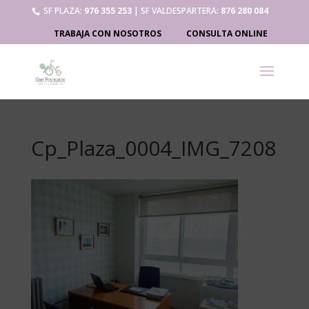
SF PLAZA:
976 355 253
| SF VALDESPARTERA:
876 280 084
TRABAJA CON NOSOTROS
CONSULTA ONLINE
Cp_Plaza_0004_IMG_7208