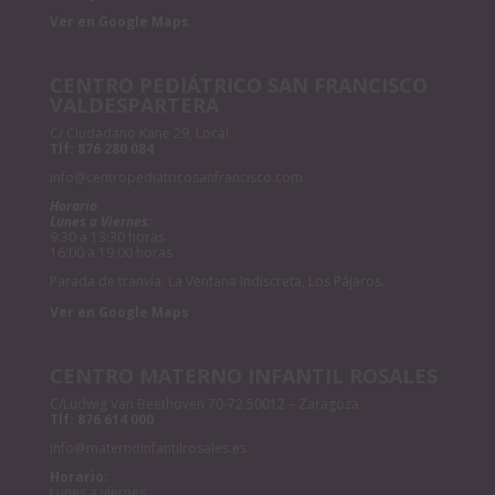
Ver en Google Maps
CENTRO PEDIÁTRICO SAN FRANCISCO
VALDESPARTERA
C/ Ciudadano Kane 29, Local
Tlf:
876 280 084
info@centropediatricosanfrancisco.com
Horario
Lunes a Viernes:
9:30 a 13:30 horas
16:00 a 19:00 horas
Parada de tranvía: La Ventana Indiscreta, Los Pájaros.
Ver en Google Maps
CENTRO MATERNO INFANTIL ROSALES
C/Ludwig Van Beethoven 70-72 50012 – Zaragoza
Tlf:
876 614 000
info@maternoinfantilrosales.es
Horario:
Lunes a viernes