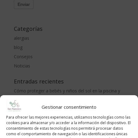
Categorías
alergias
blog
Consejos
Noticias
Entradas recientes
Cómo proteger a bebés y niños del sol en la piscina y
la playa: recomendaciones del Centro Pediátrico San
Francisco
Gestionar consentimiento
CÓLICO DEL LACTANTE. MÉTODO RUBIO.
Para ofrecer las mejores experiencias, utilizamos tecnologías como las
cookies para almacenar y/o acceder a la información del dispositivo. El
LA ADOLESCENCIA, NECESARIA Y TEMIDA
consentimiento de estas tecnologías nos permitirá procesar datos
¡Bienvenido al mundo, pequeño/a!
como el comportamiento de navegación o las identificaciones únicas