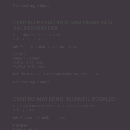
Ver en Google Maps
CENTRO PEDIÁTRICO SAN FRANCISCO
VALDESPARTERA
C/ Ciudadano Kane 29, Local
Tlf:
876 280 084
info@centropediatricosanfrancisco.com
Horario
Lunes a Viernes:
9:30 a 13:30 horas
16:00 a 19:00 horas
Parada de tranvía: La Ventana Indiscreta, Los Pájaros.
Ver en Google Maps
CENTRO MATERNO INFANTIL ROSALES
C/Ludwig Van Beethoven 70-72 50012 – Zaragoza
Tlf:
876 614 000
info@maternoinfantilrosales.es
Horario:
Lunes a viernes