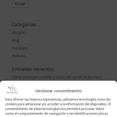
Categorías
alergias
blog
Consejos
Noticias
Entradas recientes
Cómo proteger a bebés y niños del sol en la piscina y
la playa: recomendaciones del Centro Pediátrico San
Francisco
Gestionar consentimiento
CÓLICO DEL LACTANTE. MÉTODO RUBIO.
Para ofrecer las mejores experiencias, utilizamos tecnologías como las
cookies para almacenar y/o acceder a la información del dispositivo. El
LA ADOLESCENCIA, NECESARIA Y TEMIDA
consentimiento de estas tecnologías nos permitirá procesar datos
¡Bienvenido al mundo, pequeño/a!
como el comportamiento de navegación o las identificaciones únicas