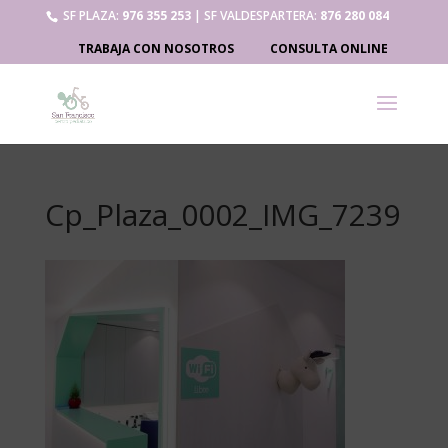
SF PLAZA:
976 355 253
| SF VALDESPARTERA:
876 280 084
TRABAJA CON NOSOTROS
CONSULTA ONLINE
Cp_Plaza_0002_IMG_7239