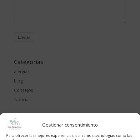
Categorías
alergias
blog
Consejos
Noticias
Entradas recientes
Gestionar consentimiento
Cómo proteger a bebés y niños del sol en la piscina y
la playa: recomendaciones del Centro Pediátrico San
Para ofrecer las mejores experiencias, utilizamos tecnologías como las
Francisco