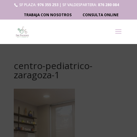
SF PLAZA:
976 355 253
| SF VALDESPARTERA:
876 280 084
TRABAJA CON NOSOTROS
CONSULTA ONLINE
centro-pediatrico-
zaragoza-1