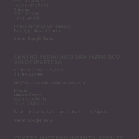
9:30 a 13:00 horas
16:00 a 18:15 horas
Viernes:
9:30 a 13:00 horas
Tarde Cerrado
Parada de tranvía: San Francisco
Parking público a 10 metros
Ver en Google Maps
CENTRO PEDIÁTRICO SAN FRANCISCO
VALDESPARTERA
C/ Ciudadano Kane 29, Local
Tlf:
876 280 084
info@centropediatricosanfrancisco.com
Horario
Lunes a Viernes:
9:30 a 13:30 horas
16:00 a 19:00 horas
Parada de tranvía: La Ventana Indiscreta, Los Pájaros.
Ver en Google Maps
CENTRO MATERNO INFANTIL ROSALES