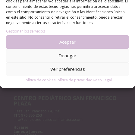
cookies para almacenar y/o acceder a la información del dispositivo. El
consentimiento de estas tecnologías nos permitirá procesar datos
CÓLICO DEL LACTANTE. MÉTODO RUBIO.
como el comportamiento de navegación o las identificaciones únicas
LA ADOLESCENCIA, NECESARIA Y TEMIDA
en este sitio. No consentir o retirar el consentimiento, puede afectar
negativamente a ciertas características y funciones.
¡Bienvenido al mundo, pequeño/a!
Gestionar los servicios
Anemia en niños | Causas, síntomas y cómo tratarla
Aceptar
Archivos
Denegar
Archivos
Ver preferencias
Política de cookies
Política de privacidad
Aviso Legal
CENTRO PEDIÁTRICO SAN FRANCISCO
PLAZA
Plaza San Francisco 14, Pral.
Tlf:
976 355 253
info@centropediatricosanfrancisco.com
Horario
Lunes a Jueves: