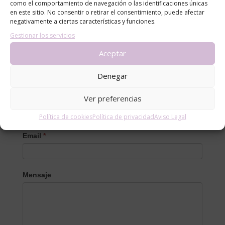
como el comportamiento de navegación o las identificaciones únicas
a través de nuestro
formulario de contacto
.
en este sitio. No consentir o retirar el consentimiento, puede afectar
negativamente a ciertas características y funciones.
Gestionar los servicios
Aceptar
Denegar
Contacto
Nombre
Ver preferencias
Política de cookies
Política de privacidad
Aviso Legal
Email
*
Mensaje