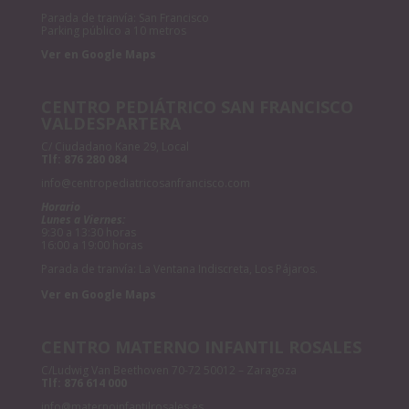
Parada de tranvía: San Francisco
Parking público a 10 metros
Ver en Google Maps
CENTRO PEDIÁTRICO SAN FRANCISCO
VALDESPARTERA
C/ Ciudadano Kane 29, Local
Tlf:
876 280 084
info@centropediatricosanfrancisco.com
Horario
Lunes a Viernes:
9:30 a 13:30 horas
16:00 a 19:00 horas
Parada de tranvía: La Ventana Indiscreta, Los Pájaros.
Ver en Google Maps
CENTRO MATERNO INFANTIL ROSALES
C/Ludwig Van Beethoven 70-72 50012 – Zaragoza
Tlf:
876 614 000
info@maternoinfantilrosales.es