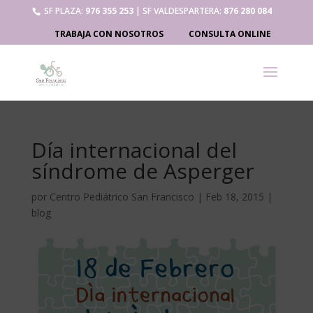
SF PLAZA:
976 355 253
| SF VALDESPARTERA:
876 280 084
TRABAJA CON NOSOTROS
CONSULTA ONLINE
Día internacional del
síndrome de Asperger
por
Centro Pediátrico San Francisco
|
Feb 18, 2015
|
blog