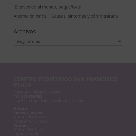
¡Bienvenido al mundo, pequeño/a!
Anemia en niños | Causas, síntomas y cómo tratarla
Archivos
Archivos
CENTRO PEDIÁTRICO SAN FRANCISCO
PLAZA
Plaza San Francisco 14, Pral.
Tlf:
976 355 253
info@centropediatricosanfrancisco.com
Horario
Lunes a Jueves:
9:30 a 13:00 horas
16:00 a 18:15 horas
Viernes:
9:30 a 13:00 horas
Tarde Cerrado