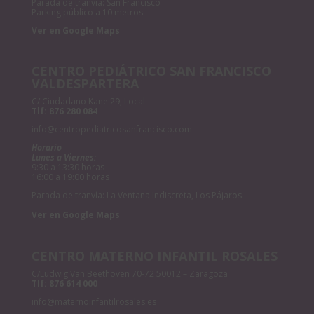
Parada de tranvía: San Francisco
Parking público a 10 metros
Ver en Google Maps
CENTRO PEDIÁTRICO SAN FRANCISCO
VALDESPARTERA
C/ Ciudadano Kane 29, Local
Tlf:
876 280 084
info@centropediatricosanfrancisco.com
Horario
Lunes a Viernes:
9:30 a 13:30 horas
16:00 a 19:00 horas
Parada de tranvía: La Ventana Indiscreta, Los Pájaros.
Ver en Google Maps
CENTRO MATERNO INFANTIL ROSALES
C/Ludwig Van Beethoven 70-72 50012 – Zaragoza
Tlf:
876 614 000
info@maternoinfantilrosales.es