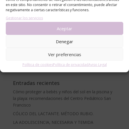
en este sitio. No consentir o retirar el consentimiento, puede afectar
negativamente a ciertas características y funciones.
Gestionar los servicios
Aceptar
Categorías
Denegar
alergias
blog
Ver preferencias
Consejos
Política de cookies
Política de privacidad
Aviso Legal
Noticias
Entradas recientes
Cómo proteger a bebés y niños del sol en la piscina y
la playa: recomendaciones del Centro Pediátrico San
Francisco
CÓLICO DEL LACTANTE. MÉTODO RUBIO.
LA ADOLESCENCIA, NECESARIA Y TEMIDA