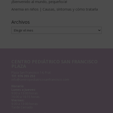
¡Bienvenido al mundo, pequeño/a!
Anemia en niños | Causas, síntomas y cómo tratarla
Archivos
Archivos
CENTRO PEDIÁTRICO SAN FRANCISCO
PLAZA
Plaza San Francisco 14, Pral.
Tlf:
976 355 253
info@centropediatricosanfrancisco.com
Horario
Lunes a Jueves:
9:30 a 13:00 horas
16:00 a 18:15 horas
Viernes:
9:30 a 13:00 horas
Tarde Cerrado