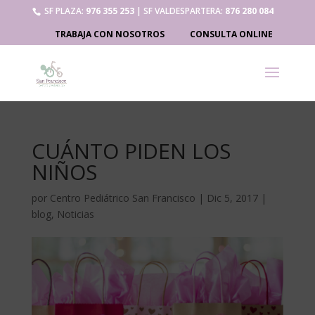
SF PLAZA:
976 355 253
| SF VALDESPARTERA:
876 280 084
TRABAJA CON NOSOTROS
CONSULTA ONLINE
CUÁNTO PIDEN LOS
NIÑOS
por
Centro Pediátrico San Francisco
|
Dic 5, 2017
|
blog
,
Noticias