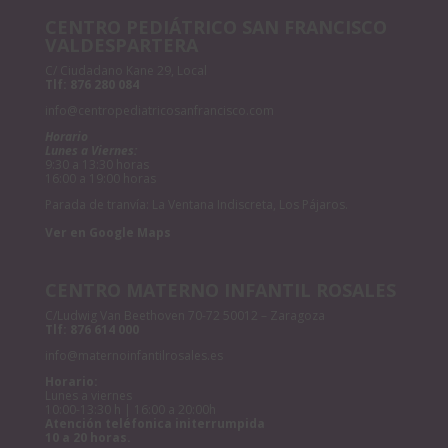
CENTRO PEDIÁTRICO SAN FRANCISCO
VALDESPARTERA
C/ Ciudadano Kane 29, Local
Tlf:
876 280 084
info@centropediatricosanfrancisco.com
Horario
Lunes a Viernes:
9:30 a 13:30 horas
16:00 a 19:00 horas
Parada de tranvía: La Ventana Indiscreta, Los Pájaros.
Ver en Google Maps
CENTRO MATERNO INFANTIL ROSALES
C/Ludwig Van Beethoven 70-72 50012 – Zaragoza
Tlf:
876 614 000
info@maternoinfantilrosales.es
Horario:
Lunes a viernes
10:00-13:30 h | 16:00 a 20:00h
Atención teléfonica initerrumpida
10 a 20 horas.