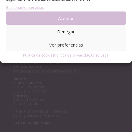
Archivos
Gestionar los servicios
Archivos
Aceptar
Denegar
Ver preferencias
CENTRO PEDIÁTRICO SAN FRANCISCO
PLAZA
Política de cookies
Política de privacidad
Aviso Legal
Plaza San Francisco 14, Pral.
Tlf:
976 355 253
info@centropediatricosanfrancisco.com
Horario
Lunes a Jueves:
9:30 a 13:00 horas
16:00 a 18:15 horas
Viernes:
9:30 a 13:00 horas
Tarde Cerrado
Parada de tranvía: San Francisco
Parking público a 10 metros
Ver en Google Maps