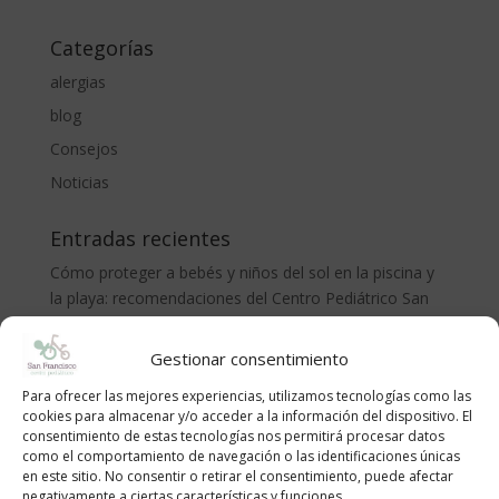
Categorías
alergias
blog
Consejos
Noticias
Entradas recientes
Cómo proteger a bebés y niños del sol en la piscina y
la playa: recomendaciones del Centro Pediátrico San
Francisco
CÓLICO DEL LACTANTE. MÉTODO RUBIO.
Gestionar consentimiento
LA ADOLESCENCIA, NECESARIA Y TEMIDA
Para ofrecer las mejores experiencias, utilizamos tecnologías como las
cookies para almacenar y/o acceder a la información del dispositivo. El
¡Bienvenido al mundo, pequeño/a!
consentimiento de estas tecnologías nos permitirá procesar datos
como el comportamiento de navegación o las identificaciones únicas
Anemia en niños | Causas, síntomas y cómo tratarla
en este sitio. No consentir o retirar el consentimiento, puede afectar
negativamente a ciertas características y funciones.