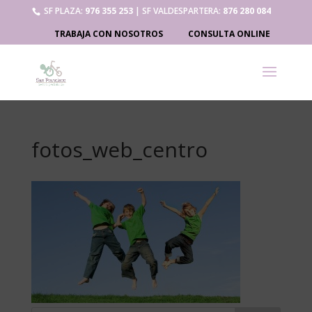
SF PLAZA:
976 355 253
| SF VALDESPARTERA:
876 280 084
TRABAJA CON NOSOTROS
CONSULTA ONLINE
fotos_web_centro