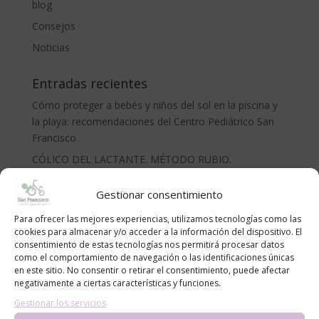
blog
Consejos
Noticias
Entradas recientes
Cómo proteger a bebés y niños del sol en la piscina y
la playa: recomendaciones del Centro Pediátrico San
Francisco
CÓLICO DEL LACTANTE. MÉTODO RUBIO.
LA ADOLESCENCIA, NECESARIA Y TEMIDA
Gestionar consentimiento
¡Bienvenido al mundo, pequeño/a!
Para ofrecer las mejores experiencias, utilizamos tecnologías como las
Anemia en niños | Causas, síntomas y cómo tratarla
cookies para almacenar y/o acceder a la información del dispositivo. El
consentimiento de estas tecnologías nos permitirá procesar datos
Archivos
como el comportamiento de navegación o las identificaciones únicas
en este sitio. No consentir o retirar el consentimiento, puede afectar
Archivos
negativamente a ciertas características y funciones.
Gestionar los servicios