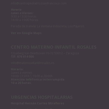
info@centropediatricosanfrancisco.com
Horario
Lunes a Viernes:
9:30 a 13:30 horas
16:00 a 19:00 horas
Parada de tranvía: La Ventana Indiscreta, Los Pájaros.
Ver en Google Maps
CENTRO MATERNO INFANTIL ROSALES
C/Ludwig Van Beethoven 70-72 50012 – Zaragoza
Tlf:
876 614 000
info@maternoinfantilrosales.es
Horario:
Lunes a viernes
10:00-13:30 h | 16:00 a 20:00h
Atención teléfonica initerrumpida
10 a 20 horas.
URGENCIAS HOSPITALARIAS
Hospital Hernán Cortes Miraflores