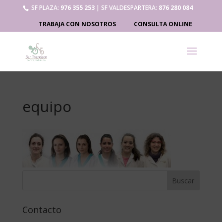
SF PLAZA:
976 355 253
| SF VALDESPARTERA:
876 280 084
TRABAJA CON NOSOTROS
CONSULTA ONLINE
equipo
Contacto