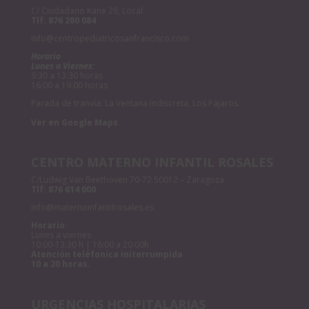
C/ Ciudadano Kane 29, Local
Tlf:
876 280 084
info@centropediatricosanfrancisco.com
Horario
Lunes a Viernes:
9:30 a 13:30 horas
16:00 a 19:00 horas
Parada de tranvía: La Ventana Indiscreta, Los Pájaros.
Ver en Google Maps
CENTRO MATERNO INFANTIL ROSALES
C/Ludwig Van Beethoven 70-72 50012 – Zaragoza
Tlf:
876 614 000
info@maternoinfantilrosales.es
Horario:
Lunes a viernes
10:00-13:30 h | 16:00 a 20:00h
Atención teléfonica initerrumpida
10 a 20 horas.
URGENCIAS HOSPITALARIAS