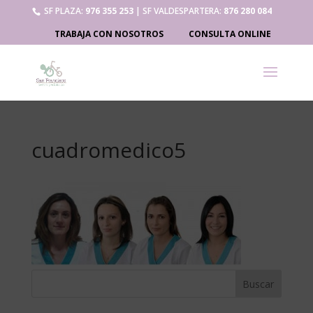
SF PLAZA:
976 355 253
| SF VALDESPARTERA:
876 280 084
TRABAJA CON NOSOTROS
CONSULTA ONLINE
cuadromedico5