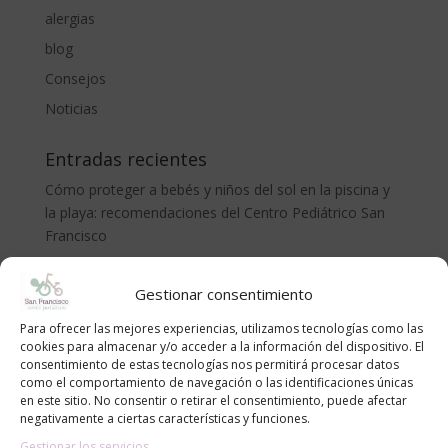
alergias
blog
Consejos
Noticias
Entradas recientes
Cómo proteger a bebés y niños del sol en la piscina y
la playa: recomendaciones del Centro Pediátrico San
Francisco
CÓLICO DEL LACTANTE. MÉTODO RUBIO.
Gestionar consentimiento
LA ADOLESCENCIA, NECESARIA Y TEMIDA
¡Bienvenido al mundo, pequeño/a!
Para ofrecer las mejores experiencias, utilizamos tecnologías como las
cookies para almacenar y/o acceder a la información del dispositivo. El
Anemia en niños | Causas, síntomas y cómo tratarla
consentimiento de estas tecnologías nos permitirá procesar datos
como el comportamiento de navegación o las identificaciones únicas
en este sitio. No consentir o retirar el consentimiento, puede afectar
Archivos
negativamente a ciertas características y funciones.
Archivos
Gestionar los servicios