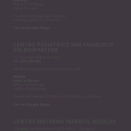
Viernes:
9:30 a 13:00 horas
Tarde Cerrado
Parada de tranvía: San Francisco
Parking público a 10 metros
Ver en Google Maps
CENTRO PEDIÁTRICO SAN FRANCISCO
VALDESPARTERA
C/ Ciudadano Kane 29, Local
Tlf:
876 280 084
info@centropediatricosanfrancisco.com
Horario
Lunes a Viernes:
9:30 a 13:30 horas
16:00 a 19:00 horas
Parada de tranvía: La Ventana Indiscreta, Los Pájaros.
Ver en Google Maps
CENTRO MATERNO INFANTIL ROSALES
C/Ludwig Van Beethoven 70-72 50012 – Zaragoza