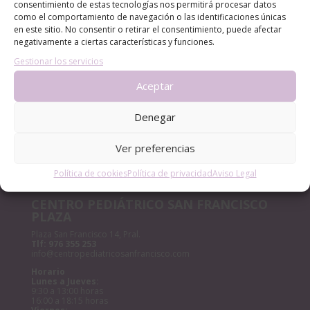
consentimiento de estas tecnologías nos permitirá procesar datos
como el comportamiento de navegación o las identificaciones únicas
LA ADOLESCENCIA, NECESARIA Y TEMIDA
en este sitio. No consentir o retirar el consentimiento, puede afectar
¡Bienvenido al mundo, pequeño/a!
negativamente a ciertas características y funciones.
Anemia en niños | Causas, síntomas y cómo tratarla
Gestionar los servicios
Aceptar
Archivos
Archivos
Denegar
Ver preferencias
Política de cookies
Política de privacidad
Aviso Legal
CENTRO PEDIÁTRICO SAN FRANCISCO
PLAZA
Plaza San Francisco 14, Pral.
Tlf:
976 355 253
info@centropediatricosanfrancisco.com
Horario
Lunes a Jueves:
9:30 a 13:00 horas
16:00 a 18:15 horas