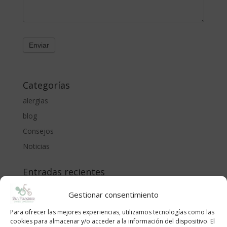
Categorías
alergias
blog
Consejos
Noticias
Entradas recientes
Cómo proteger a bebés y niños del sol en la piscina y
Gestionar consentimiento
la playa: recomendaciones del Centro Pediátrico San
Francisco
Para ofrecer las mejores experiencias, utilizamos tecnologías como las
cookies para almacenar y/o acceder a la información del dispositivo. El
CÓLICO DEL LACTANTE. MÉTODO RUBIO.