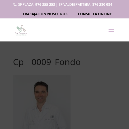
SF PLAZA:
976 355 253
| SF VALDESPARTERA:
876 280 084
TRABAJA CON NOSOTROS
CONSULTA ONLINE
Cp__0009_Fondo