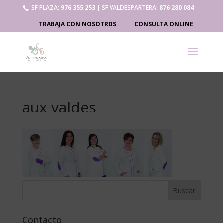
SF PLAZA:
976 355 253
| SF VALDESPARTERA:
876 280 084
TRABAJA CON NOSOTROS
CONSULTA ONLINE
aux valdes
Contacto