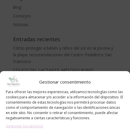
blog
Consejos
Noticias
Entradas recientes
Cómo proteger a bebés y niños del sol en la piscina y
la playa: recomendaciones del Centro Pediátrico San
Francisco
CÓLICO DEL LACTANTE. MÉTODO RUBIO.
LA ADOLESCENCIA, NECESARIA Y TEMIDA
Gestionar consentimiento
¡Bienvenido al mundo, pequeño/a!
Para ofrecer las mejores experiencias, utilizamos tecnologías como las
Anemia en niños | Causas, síntomas y cómo tratarla
cookies para almacenar y/o acceder a la información del dispositivo. El
consentimiento de estas tecnologías nos permitirá procesar datos
como el comportamiento de navegación o las identificaciones únicas
Archivos
en este sitio. No consentir o retirar el consentimiento, puede afectar
negativamente a ciertas características y funciones.
Archivos
Gestionar los servicios