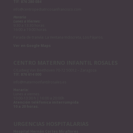
Tlf:
876 280 084
info@centropediatricosanfrancisco.com
Horario
Lunes a Viernes:
9:30 a 13:30 horas
16:00 a 19:00 horas
Parada de tranvía: La Ventana Indiscreta, Los Pájaros.
Ver en Google Maps
CENTRO MATERNO INFANTIL ROSALES
C/Ludwig Van Beethoven 70-72 50012 – Zaragoza
Tlf:
876 614 000
info@maternoinfantilrosales.es
Horario:
Lunes a viernes
10:00-13:30 h | 16:00 a 20:00h
Atención teléfonica initerrumpida
10 a 20 horas.
URGENCIAS HOSPITALARIAS
Hospital Hernán Cortes Miraflores