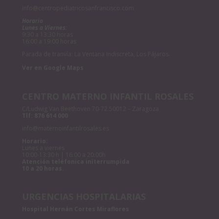
info@centropediatricosanfrancisco.com
Horario
Lunes a Viernes:
9:30 a 13:30 horas
16:00 a 19:00 horas
Parada de tranvía: La Ventana Indiscreta, Los Pájaros.
Ver en Google Maps
CENTRO MATERNO INFANTIL ROSALES
C/Ludwig Van Beethoven 70-72 50012 – Zaragoza
Tlf:
876 614 000
info@maternoinfantilrosales.es
Horario:
Lunes a viernes
10:00-13:30 h | 16:00 a 20:00h
Atención teléfonica initerrumpida
10 a 20 horas.
URGENCIAS HOSPITALARIAS
Hospital Hernán Cortes Miraflores