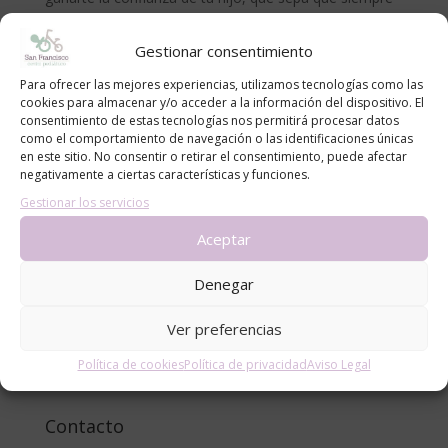
se pueden apoyar en ti y te cuente lo que les preocupa.
Transmíteles que lo más importante para ti es su
Gestionar consentimiento
felicidad.
Para ofrecer las mejores experiencias, utilizamos tecnologías como las
cookies para almacenar y/o acceder a la información del dispositivo. El
Si se sienten sobrepasados por una situación, ahí
consentimiento de estas tecnologías nos permitirá procesar datos
estás tú para apoyarles pero dales todas las
como el comportamiento de navegación o las identificaciones únicas
herramientas previas para que sepan “sacarse las
en este sitio. No consentir o retirar el consentimiento, puede afectar
castañas del fuego” cuando tú no estés.
negativamente a ciertas características y funciones.
Gestionar los servicios
Dra. Beatriz Martínez Bazán
Aceptar
Denegar
Ver preferencias
Política de cookies
Política de privacidad
Aviso Legal
Contacto