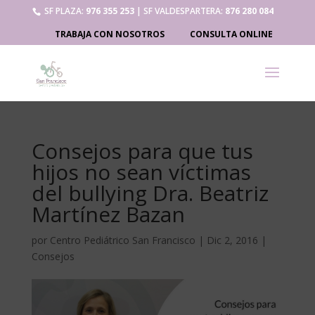
SF PLAZA:
976 355 253
| SF VALDESPARTERA:
876 280 084
TRABAJA CON NOSOTROS
CONSULTA ONLINE
Consejos para que tus
hijos no sean víctimas
del bullying Dra. Beatriz
Martínez Bazan
por
Centro Pediátrico San Francisco
|
Dic 2, 2016
|
Consejos