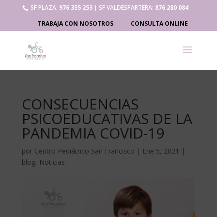
SF PLAZA:
976 355 253
| SF VALDESPARTERA:
876 280 084
TRABAJA CON NOSOTROS
CONSULTA ONLINE
CONSECUENCIAS
PSICOEDUCATIVAS DE LA
PANDEMIA COVID-19
por
Centro Pediátrico San Francisco
|
Ene 5, 2021
|
blog
,
Noticias