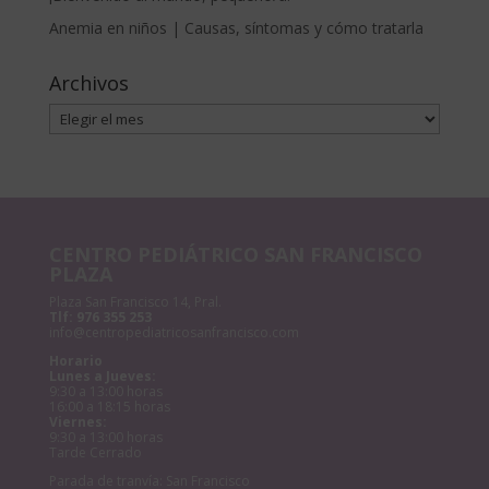
Anemia en niños | Causas, síntomas y cómo tratarla
Archivos
Archivos
CENTRO PEDIÁTRICO SAN FRANCISCO
PLAZA
Plaza San Francisco 14, Pral.
Tlf:
976 355 253
info@centropediatricosanfrancisco.com
Horario
Lunes a Jueves:
9:30 a 13:00 horas
16:00 a 18:15 horas
Viernes:
9:30 a 13:00 horas
Tarde Cerrado
Parada de tranvía: San Francisco