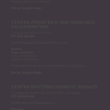
Parking público a 10 metros
Ver en Google Maps
CENTRO PEDIÁTRICO SAN FRANCISCO
VALDESPARTERA
C/ Ciudadano Kane 29, Local
Tlf:
876 280 084
info@centropediatricosanfrancisco.com
Horario
Lunes a Viernes:
9:30 a 13:30 horas
16:00 a 19:00 horas
Parada de tranvía: La Ventana Indiscreta, Los Pájaros.
Ver en Google Maps
CENTRO MATERNO INFANTIL ROSALES
C/Ludwig Van Beethoven 70-72 50012 – Zaragoza
Tlf:
876 614 000
info@maternoinfantilrosales.es
Horario: