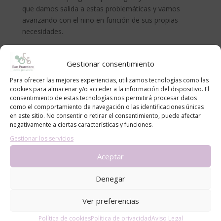
que damos salida a estas problemáticas y vamos
avanzando con el niño en función de sus propias
necesidades.
Son
programas semanales
cuyo precio varía en
función del número de horas mensuales:
Gestionar consentimiento
Precio mensual:
Para ofrecer las mejores experiencias, utilizamos tecnologías como las
cookies para almacenar y/o acceder a la información del dispositivo. El
160 Euros – 4 sesiones al mes
consentimiento de estas tecnologías nos permitirá procesar datos
como el comportamiento de navegación o las identificaciones únicas
120 Euros – 3 sesiones al mes
en este sitio. No consentir o retirar el consentimiento, puede afectar
80 Euros – 2 sesiones al mes
negativamente a ciertas características y funciones.
Gestionar los servicios
Preguntar por descuentos a Policías y guardias civiles
Aceptar
Preguntar por las becas personalizadas de programas
psicoeducativos por LA COVID19 (parados,
Denegar
autónomos, etc…)
Ana Notivoli Rodrigo
Ver preferencias
Política de cookies
Política de privacidad
Aviso Legal