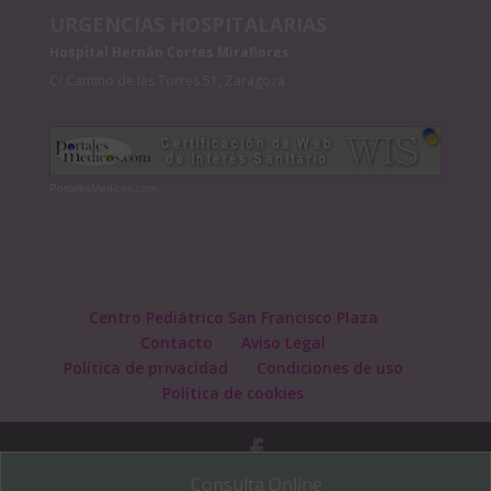
URGENCIAS HOSPITALARIAS
Hospital Hernán Cortes Miraflores
C/ Camino de las Torres 51, Zaragoza
PortalesMedicos.com
Centro Pediátrico San Francisco Plaza
Contacto
Aviso Legal
Política de privacidad
Condiciones de uso
Política de cookies
Consulta Online
Diseñado por:
Limón y Sal Comunicación