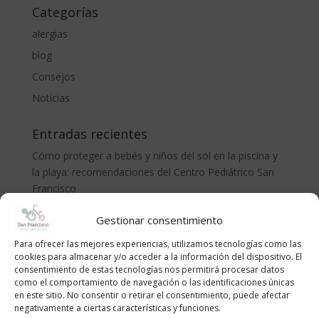
Categorías
alergias
blog
Consejos
Noticias
Entradas recientes
Cómo proteger a bebés y niños del sol en la piscina y
la playa: recomendaciones del Centro Pediátrico San
Francisco
CÓLICO DEL LACTANTE. MÉTODO RUBIO.
Gestionar consentimiento
LA ADOLESCENCIA, NECESARIA Y TEMIDA
Para ofrecer las mejores experiencias, utilizamos tecnologías como las
¡Bienvenido al mundo, pequeño/a!
cookies para almacenar y/o acceder a la información del dispositivo. El
consentimiento de estas tecnologías nos permitirá procesar datos
Anemia en niños | Causas, síntomas y cómo tratarla
como el comportamiento de navegación o las identificaciones únicas
en este sitio. No consentir o retirar el consentimiento, puede afectar
Archivos
negativamente a ciertas características y funciones.