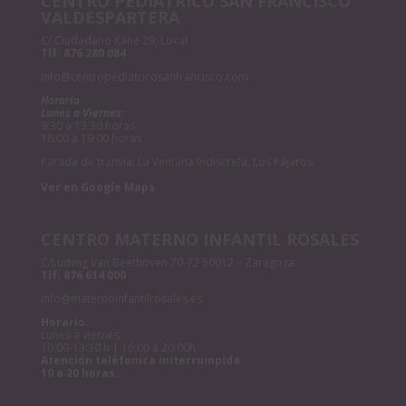
CENTRO PEDIÁTRICO SAN FRANCISCO
VALDESPARTERA
C/ Ciudadano Kane 29, Local
Tlf:
876 280 084
info@centropediatricosanfrancisco.com
Horario
Lunes a Viernes:
9:30 a 13:30 horas
16:00 a 19:00 horas
Parada de tranvía: La Ventana Indiscreta, Los Pájaros.
Ver en Google Maps
CENTRO MATERNO INFANTIL ROSALES
C/Ludwig Van Beethoven 70-72 50012 – Zaragoza
Tlf:
876 614 000
info@maternoinfantilrosales.es
Horario:
Lunes a viernes
10:00-13:30 h | 16:00 a 20:00h
Atención teléfonica initerrumpida
10 a 20 horas.