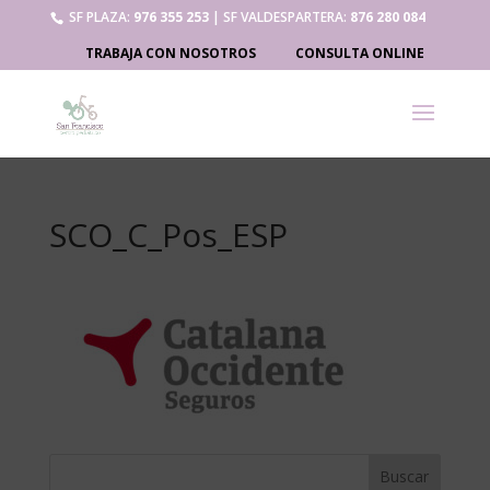
SF PLAZA:
976 355 253
| SF VALDESPARTERA:
876 280 084
TRABAJA CON NOSOTROS
CONSULTA ONLINE
SCO_C_Pos_ESP