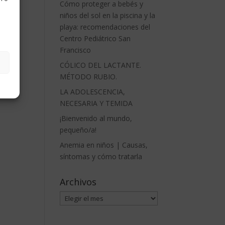
Cómo proteger a bebés y
niños del sol en la piscina y la
playa: recomendaciones del
Centro Pediátrico San
Francisco
CÓLICO DEL LACTANTE.
MÉTODO RUBIO.
LA ADOLESCENCIA,
NECESARIA Y TEMIDA
¡Bienvenido al mundo,
pequeño/a!
Anemia en niños | Causas,
síntomas y cómo tratarla
Archivos
Archivos