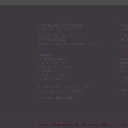
CENTRO PEDIÁTRICO SAN
CENT
FRANCISCO PLAZA
FRA
Plaza San Francisco 14, Pral.
C/ Ci
Tlf:
976 355 253
Tlf:
info@centropediatricosanfrancisco.co
info
m
m
Horario
Hora
Lunes a Jueves:
Lunes
9:30 a 13:00 horas
9:30 
16:00 a 18:15 horas
16:00
Viernes:
9:30 a 13:00 horas
Parad
Tarde Cerrado
Indis
Parada de tranvía: San Francisco
Ver 
Parking público a 10 metros
Ver en Google Maps
Centro Pediátrico San Francisco Plaza
Co