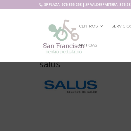
SF PLAZA:
976 355 253
| SF VALDESPARTERA:
876 28
CENTROS
SERVICIO
NOTICIAS
salus