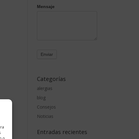
Mensaje
Categorías
alergias
blog
Consejos
Noticias
ara
Entradas recientes
s
n o