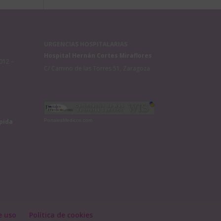
URGENCIAS HOSPITALARIAS
Hospital Hernán Cortes Miraflores
012 –
C/ Camino de las Torres 51, Zaragoza
pida
PortalesMedicos.com
e uso
Política de cookies