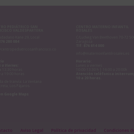
RO PEDIÁTRICO SAN
CENTRO MATERNO INFANTIL
NCISCO VALDESPARTERA
ROSALES
udadano Kane 29, Local
C/Ludwig Van Beethoven 70-72 50
876 280 084
Zaragoza
Tlf:
876 614 000
@centropediatricosanfrancisco.co
info@maternoinfantilrosales.es
rio
Horario:
 a Viernes:
Lunes a viernes
a 13:30 horas
10:00-13:30 h | 16:00 a 20:00h
 a 19:00 horas
Atención teléfonica initerrum
10 a 20 horas.
a de tranvía: La Ventana
creta, Los Pájaros.
en Google Maps
ntacto
Aviso Legal
Política de privacidad
Condiciones d