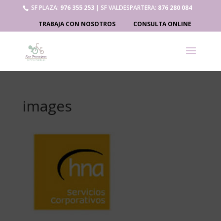
SF PLAZA:
976 355 253
| SF VALDESPARTERA:
876 280 084
TRABAJA CON NOSOTROS
CONSULTA ONLINE
images