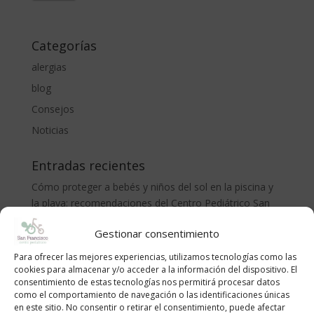
Categorías
alergias
blog
Consejos
Noticias
Entradas recientes
Cómo proteger a bebés y niños del sol en la piscina y
la playa: recomendaciones del Centro Pediátrico San
Francisco
Gestionar consentimiento
CÓLICO DEL LACTANTE. MÉTODO RUBIO.
Para ofrecer las mejores experiencias, utilizamos tecnologías como las
LA ADOLESCENCIA, NECESARIA Y TEMIDA
cookies para almacenar y/o acceder a la información del dispositivo. El
¡Bienvenido al mundo, pequeño/a!
consentimiento de estas tecnologías nos permitirá procesar datos
como el comportamiento de navegación o las identificaciones únicas
Anemia en niños | Causas, síntomas y cómo tratarla
en este sitio. No consentir o retirar el consentimiento, puede afectar