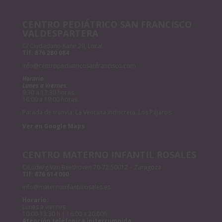
CENTRO PEDIÁTRICO SAN FRANCISCO
VALDESPARTERA
C/ Ciudadano Kane 29, Local
Tlf:
876 280 084
info@centropediatricosanfrancisco.com
Horario
Lunes a Viernes:
9:30 a 13:30 horas
16:00 a 19:00 horas
Parada de tranvía: La Ventana Indiscreta, Los Pájaros.
Ver en Google Maps
CENTRO MATERNO INFANTIL ROSALES
C/Ludwig Van Beethoven 70-72 50012 – Zaragoza
Tlf:
876 614 000
info@maternoinfantilrosales.es
Horario:
Lunes a viernes
10:00-13:30 h | 16:00 a 20:00h
Atención teléfonica initerrumpida