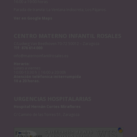
16:00 a 19:00 horas
Parada de tranvía: La Ventana Indiscreta, Los Pájaros.
Ver en Google Maps
CENTRO MATERNO INFANTIL ROSALES
C/Ludwig Van Beethoven 70-72 50012 – Zaragoza
Tlf:
876 614 000
info@maternoinfantilrosales.es
Horario:
Lunes a viernes
10:00-13:30 h | 16:00 a 20:00h
Atención teléfonica initerrumpida
10 a 20 horas.
URGENCIAS HOSPITALARIAS
Hospital Hernán Cortes Miraflores
C/ Camino de las Torres 51, Zaragoza