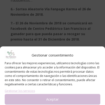
fraudulentos…
6.- Sorteo Aleatorio Vía Fanpage Karma el 26 de
Noviembre de 2018.
7.- El 26 de Noviembre de 2018 se comunicará en
Facebook de Centro Pediátrico San Francisco al
ganador para que pueda pasar a recoger su
premio hasta el 31 de Diciembre de 2018.
¡Mucha suerte a todos!
Gestionar consentimiento
Para ofrecer las mejores experiencias, utilizamos tecnologías como las
cookies para almacenar y/o acceder a la información del dispositivo. El
consentimiento de estas tecnologías nos permitirá procesar datos
como el comportamiento de navegación o las identificaciones únicas
en este sitio. No consentir o retirar el consentimiento, puede afectar
Contacto
negativamente a ciertas características y funciones.
Nombre
Gestionar los servicios
Aceptar