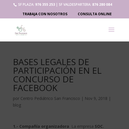
SF PLAZA:
976 355 253
| SF VALDESPARTERA:
876 280 084
TRABAJA CON NOSOTROS
CONSULTA ONLINE
BASES LEGALES DE
PARTICIPACIÓN EN EL
CONCURSO DE
FACEBOOK
por
Centro Pediátrico San Francisco
|
Nov 9, 2018
|
blog
1.- Compañía organizadora
La empresa
SOC.