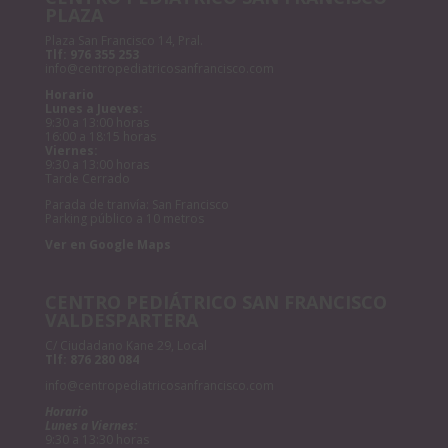
PLAZA
Plaza San Francisco 14, Pral.
Tlf:
976 355 253
info@centropediatricosanfrancisco.com
Horario
Lunes a Jueves:
9:30 a 13:00 horas
16:00 a 18:15 horas
Viernes:
9:30 a 13:00 horas
Tarde Cerrado
Parada de tranvía: San Francisco
Parking público a 10 metros
Ver en Google Maps
CENTRO PEDIÁTRICO SAN FRANCISCO
VALDESPARTERA
C/ Ciudadano Kane 29, Local
Tlf:
876 280 084
info@centropediatricosanfrancisco.com
Horario
Lunes a Viernes:
9:30 a 13:30 horas