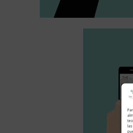
Par
alm
tec
las
pue