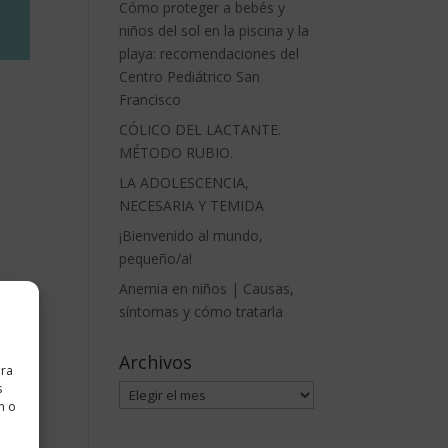
Cómo proteger a bebés y
niños del sol en la piscina y la
playa: recomendaciones del
Centro Pediátrico San
Francisco
CÓLICO DEL LACTANTE.
MÉTODO RUBIO.
LA ADOLESCENCIA,
NECESARIA Y TEMIDA
¡Bienvenido al mundo,
pequeño/a!
Anemia en niños | Causas,
síntomas y cómo tratarla
Archivos
ara
s
Archivos
n o