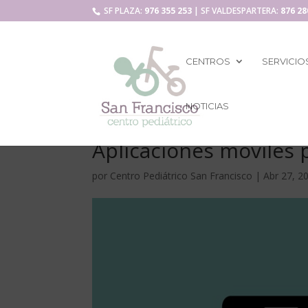
SF PLAZA:
976 355 253
| SF VALDESPARTERA:
876 28
CENTROS
SERVICIO
NOTICIAS
Aplicaciones móviles 
por
Centro Pediátrico San Francisco
|
Abr 27, 2