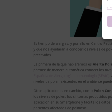
Ges
Es tiempo de alergias, y por ello en Centro Ped
y que nos ayudarán a conocer los niveles de pol
precavidos.
La primera de la que hablaremos es
Alerta Pol
permite de manera automática conocer los nivele
Española de Alergología e Inmunología (SEAIC)
.
niveles de polen existentes en el ambiente pued
Otras aplicaciones en cambio, como
Polen Con
los niveles de polen, los síntomas producidos por
aplicación en su Smartphone y facilita los datos
pacientes afectados de polinosis.