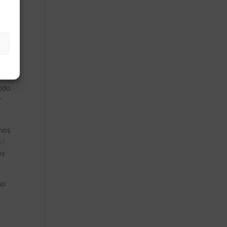
gido
r
 nos
ad
os
mo