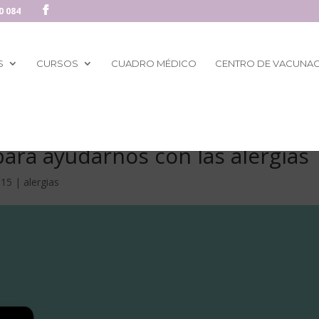
0 084
S
CURSOS
CUADRO MÉDICO
CENTRO DE VACUNA
para ayudarnos con las alergias
015
|
alergias