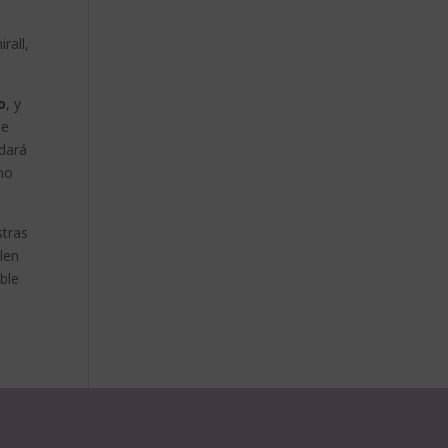
rall,
o
, y
de
ndará
ino
stras
olen
ble