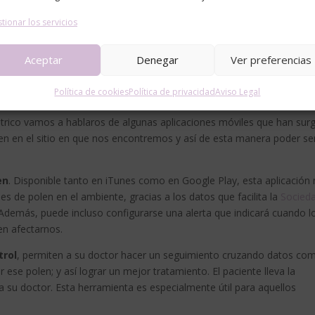
tionar los servicios
Aceptar
Denegar
Ver preferencias
Política de cookies
Política de privacidad
Aviso Legal
iátrico vamos a hablaros de algunas aplicaciones móviles que han sur
en en el sitio en que nos encontremos y así de esta manera poder se
en
. Disponible tanto en iTunes como en Google Play, esta aplicación
s de polen en el ambiente, gracias a los datos que facilita la
Socied
 Además, puede incluso configurarse una alerta que indicará cuando l
en afectarnos.
trol
, permiten a su doctor hacer un seguimiento cruzando datos co
 ese polen; y así lograr un mejor tratamiento. El paciente lleva la
 a su doctor. Esta herramienta es especialmente útil para aquellos