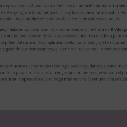
Esta aplicación está orientada a médicos de atención primaria. Ha sido
de Alergología e Inmunología Clínica y la compañía farmacéutica Almi
de polen, hace predicciones de posibles concentraciones de polen.
nes, hablaremos de una de las más innovadoras. Se trata de
R-Alerg
 Se trata de una especie de GPS, que calcula una ruta desde tu punto 
 de polen del camino. Esta aplicación vela por tu alergia, y te recome
e siguiendo sus instrucciones, el camino a realizar sea lo menos dañ
nas muestras de como la tecnología puede ayudarnos a cuidar nue
 o incluso para intolerancias o alergias que no tienen que ver con el p
contrar la aplicación que te haga más sencillo llevar una vida saluda