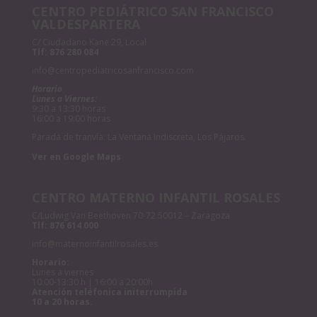
CENTRO PEDIÁTRICO SAN FRANCISCO
VALDESPARTERA
C/ Ciudadano Kane 29, Local
Tlf:
876 280 084
info@centropediatricosanfrancisco.com
Horario
Lunes a Viernes:
9:30 a 13:30 horas
16:00 a 19:00 horas
Parada de tranvía: La Ventana Indiscreta, Los Pájaros.
Ver en Google Maps
CENTRO MATERNO INFANTIL ROSALES
C/Ludwig Van Beethoven 70-72 50012 – Zaragoza
Tlf:
876 614 000
info@maternoinfantilrosales.es
Horario:
Lunes a viernes
10:00-13:30 h | 16:00 a 20:00h
Atención teléfonica initerrumpida
10 a 20 horas.