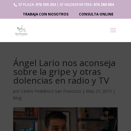
SF PLAZA:
976 355 253
| SF VALDESPARTERA:
876 280 084
TRABAJA CON NOSOTROS
CONSULTA ONLINE
Ángel Lario nos aconseja
sobre la gripe y otras
dolencias en radio y TV
por
Centro Pediátrico San Francisco
|
May 27, 2015
|
blog