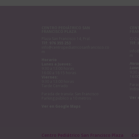
CENTRO PEDIÁTRICO SAN
CENT
FRANCISCO PLAZA
FRA
Plaza San Francisco 14, Pral.
C/ Ci
Tlf:
976 355 253
Tlf:
info@centropediatricosanfrancisco.co
info
m
m
Horario
Hora
Lunes a Jueves:
Lunes
9:30 a 13:00 horas
9:30 
16:00 a 18:15 horas
16:00
Viernes:
9:30 a 13:00 horas
Parad
Tarde Cerrado
Indis
Parada de tranvía: San Francisco
Ver 
Parking público a 10 metros
Ver en Google Maps
Centro Pediátrico San Francisco Plaza
Co