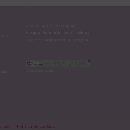
URGENCIAS HOSPITALARIAS
Hospital Hernán Cortes Miraflores
012 –
C/ Camino de las Torres 51, Zaragoza
pida
PortalesMedicos.com
e uso
Política de cookies