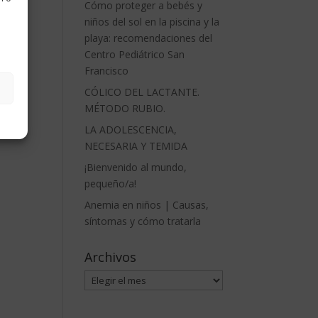
Cómo proteger a bebés y
niños del sol en la piscina y la
playa: recomendaciones del
Centro Pediátrico San
Francisco
CÓLICO DEL LACTANTE.
MÉTODO RUBIO.
LA ADOLESCENCIA,
NECESARIA Y TEMIDA
¡Bienvenido al mundo,
pequeño/a!
Anemia en niños | Causas,
síntomas y cómo tratarla
Archivos
Archivos