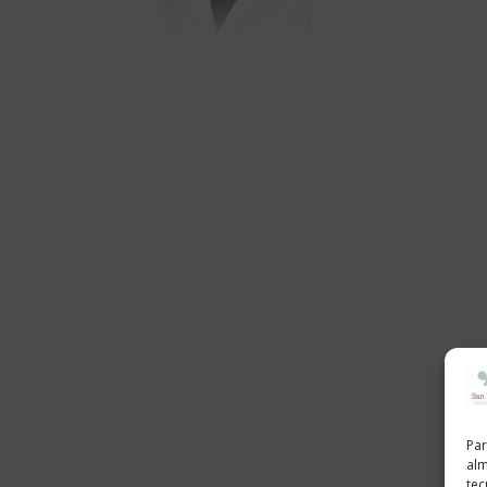
Par
alm
tec