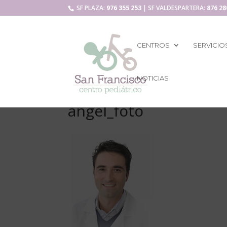
SF PLAZA:
976 355 253
| SF VALDESPARTERA:
876 28
CENTROS
SERVICIO
NOTICIAS
angel_foto