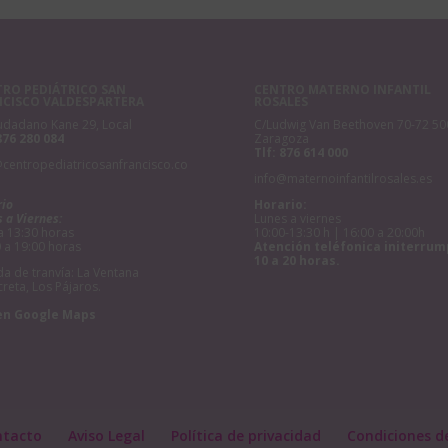
RO PEDIÁTRICO SAN
CENTRO MATERNO INFANTIL
NCISCO VALDESPARTERA
ROSALES
udadano Kane 29, Local
C/Ludwig Van Beethoven 70-72 50
876 280 084
Zaragoza
Tlf:
876 614 000
@centropediatricosanfrancisco.co
info@maternoinfantilrosales.es
rio
Horario:
 a Viernes:
Lunes a viernes
a 13:30 horas
10:00-13:30 h | 16:00 a 20:00h
 a 19:00 horas
Atención teléfonica initerrum
10 a 20 horas.
a de tranvía: La Ventana
creta, Los Pájaros.
en Google Maps
ntacto
Aviso Legal
Política de privacidad
Condiciones d