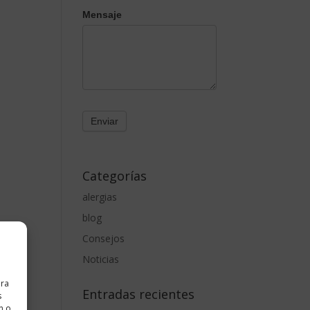
Mensaje
Categorías
alergias
blog
Consejos
Noticias
ara
Entradas recientes
s
n o