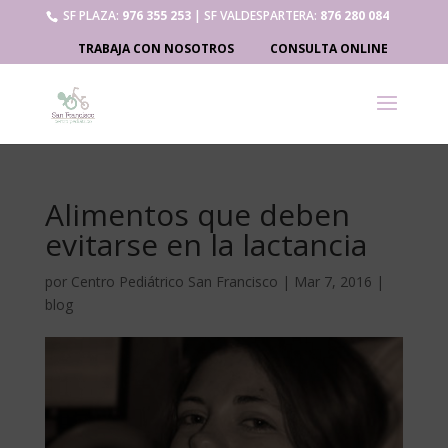
SF PLAZA:
976 355 253
| SF VALDESPARTERA:
876 280 084
TRABAJA CON NOSOTROS
CONSULTA ONLINE
Alimentos que deben
evitarse en la lactancia
por
Centro Pediátrico San Francisco
|
Mar 7, 2016
|
blog