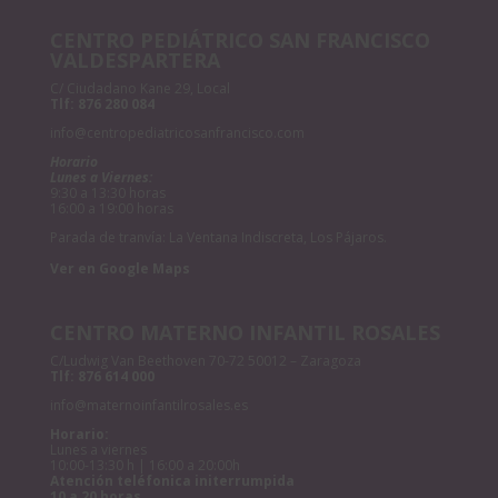
CENTRO PEDIÁTRICO SAN FRANCISCO
VALDESPARTERA
C/ Ciudadano Kane 29, Local
Tlf:
876 280 084
info@centropediatricosanfrancisco.com
Horario
Lunes a Viernes:
9:30 a 13:30 horas
16:00 a 19:00 horas
Parada de tranvía: La Ventana Indiscreta, Los Pájaros.
Ver en Google Maps
CENTRO MATERNO INFANTIL ROSALES
C/Ludwig Van Beethoven 70-72 50012 – Zaragoza
Tlf:
876 614 000
info@maternoinfantilrosales.es
Horario:
Lunes a viernes
10:00-13:30 h | 16:00 a 20:00h
Atención teléfonica initerrumpida
10 a 20 horas.