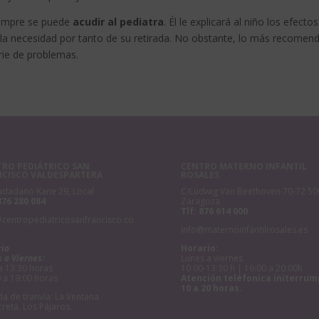
siempre se puede
acudir al pediatra
. Él le explicará al niño los efectos
 la necesidad por tanto de su retirada. No obstante, lo más recomen
erie de problemas.
RO PEDIÁTRICO SAN
CENTRO MATERNO INFANTIL
NCISCO VALDESPARTERA
ROSALES
udadano Kane 29, Local
C/Ludwig Van Beethoven 70-72 50
876 280 084
Zaragoza
Tlf:
876 614 000
@centropediatricosanfrancisco.co
info@maternoinfantilrosales.es
rio
Horario:
 a Viernes:
Lunes a viernes
a 13:30 horas
10:00-13:30 h | 16:00 a 20:00h
 a 19:00 horas
Atención teléfonica initerrum
10 a 20 horas.
a de tranvía: La Ventana
creta, Los Pájaros.