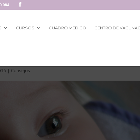
0 084
S
CURSOS
CUADRO MÉDICO
CENTRO DE VACUNA
016
|
Consejos