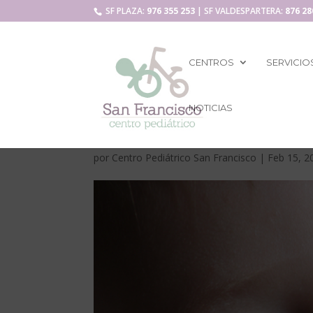
SF PLAZA:
976 355 253
| SF VALDESPARTERA:
876 28
CENTROS
SERVICIO
NOTICIAS
por
Centro Pediátrico San Francisco
|
Feb 15, 2