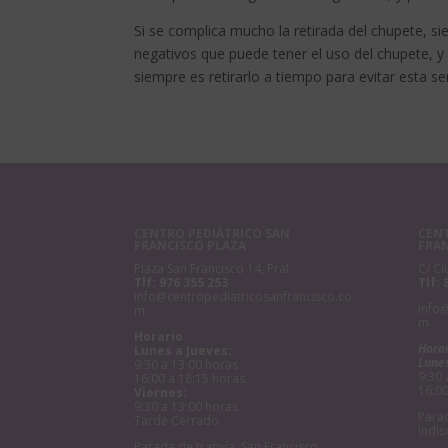
Si se complica mucho la retirada del chupete, 
negativos que puede tener el uso del chupete, y
siempre es retirarlo a tiempo para evitar esta s
CENTRO PEDIÁTRICO SAN
CENT
FRANCISCO PLAZA
FRA
Plaza San Francisco 14, Pral.
C/ Ci
Tlf:
976 355 253
Tlf:
info@centropediatricosanfrancisco.co
info
m
m
Horario
Hora
Lunes a Jueves:
Lunes
9:30 a 13:00 horas
9:30 
16:00 a 18:15 horas
16:00
Viernes:
9:30 a 13:00 horas
Parad
Tarde Cerrado
Indis
Parada de tranvía: San Francisco