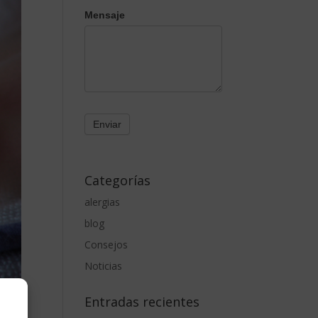
Mensaje
Categorías
alergias
blog
Consejos
Noticias
Entradas recientes