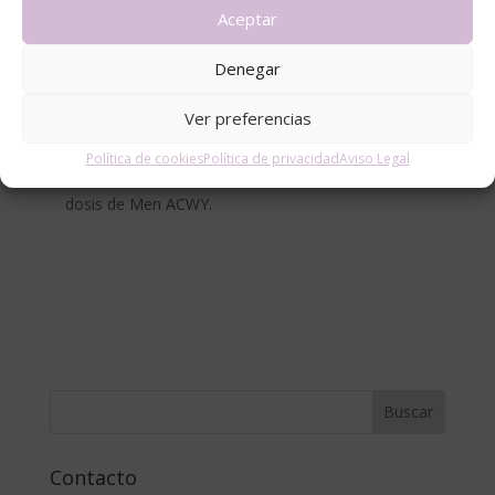
Explicar a los padres que la prevención frente a la
Aceptar
meningitis por los serogrupos ACWY debería
comenzar cuanto antes pudiéndolo hacer con una
Denegar
pauta vacunal de 3 dosis de vacuna, administradas a
los 2 meses, 4 meses y 12 meses.
Ver preferencias
Ampliar la protección individual a todos los niños de
Política de cookies
Política de privacidad
Aviso Legal
edades comprendidas entre 1 y 10 años con una
dosis de Men ACWY.
Contacto