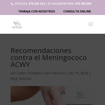
SF PLAZA:
976 355 253
| SF VALDESPARTERA:
876 280 084
TRABAJA CON NOSOTROS
CONSULTA ONLINE
Recomendaciones
contra el Meningococo
ACWY
por
Centro Pediátrico San Francisco
|
Dic 19, 2020
|
blog
,
Noticias