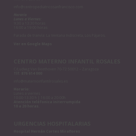
info@centropediatricosanfrancisco.com
Horario
Lunes a Viernes:
9:30 a 13:30 horas
16:00 a 19:00 horas
Parada de tranvía: La Ventana Indiscreta, Los Pájaros.
Ver en Google Maps
CENTRO MATERNO INFANTIL ROSALES
C/Ludwig Van Beethoven 70-72 50012 – Zaragoza
Tlf:
876 614 000
info@maternoinfantilrosales.es
Horario:
Lunes a viernes
10:00-13:30 h | 16:00 a 20:00h
Atención teléfonica initerrumpida
10 a 20 horas.
URGENCIAS HOSPITALARIAS
Hospital Hernán Cortes Miraflores