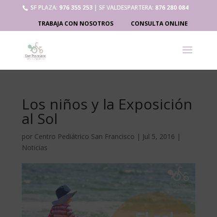
SF PLAZA:
976 355 253
| SF VALDESPARTERA:
876 280 084
TRABAJA CON NOSOTROS
CONSULTA ONLINE
Los niños y la Exposición
al Sol
por
Centro Pediátrico San Francisco
|
Jul 5, 2016
|
Noticias