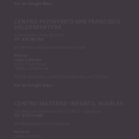
Ver en Google Maps
CENTRO PEDIÁTRICO SAN FRANCISCO
VALDESPARTERA
C/ Ciudadano Kane 29, Local
Tlf:
876 280 084
info@centropediatricosanfrancisco.com
Horario
Lunes a Viernes:
9:30 a 13:30 horas
16:00 a 19:00 horas
Parada de tranvía: La Ventana Indiscreta, Los Pájaros.
Ver en Google Maps
CENTRO MATERNO INFANTIL ROSALES
C/Ludwig Van Beethoven 70-72 50012 – Zaragoza
Tlf:
876 614 000
info@maternoinfantilrosales.es
Horario:
Lunes a viernes