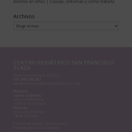
Anemia en niños | Causas, síntomas y cómo tratarla
Archivos
Archivos
CENTRO PEDIÁTRICO SAN FRANCISCO
PLAZA
Plaza San Francisco 14, Pral.
Tlf:
976 355 253
info@centropediatricosanfrancisco.com
Horario
Lunes a Jueves:
9:30 a 13:00 horas
16:00 a 18:15 horas
Viernes:
9:30 a 13:00 horas
Tarde Cerrado
Parada de tranvía: San Francisco
Parking público a 10 metros