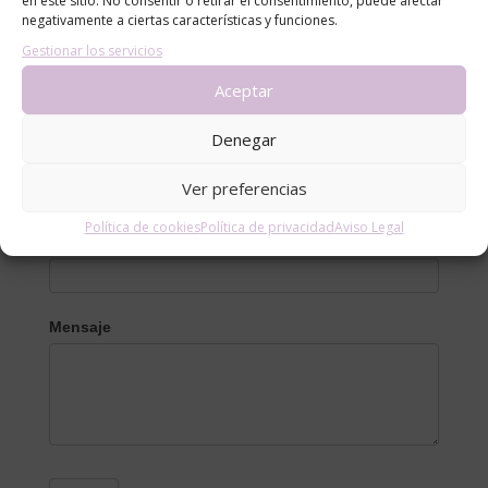
en este sitio. No consentir o retirar el consentimiento, puede afectar
negativamente a ciertas características y funciones.
Gestionar los servicios
Aceptar
Contacto
Denegar
Nombre
Ver preferencias
Política de cookies
Política de privacidad
Aviso Legal
Email
*
Mensaje