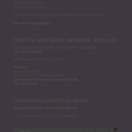
9:30 a 13:30 horas
16:00 a 19:00 horas
Parada de tranvía: La Ventana Indiscreta, Los Pájaros.
Ver en Google Maps
CENTRO MATERNO INFANTIL ROSALES
C/Ludwig Van Beethoven 70-72 50012 – Zaragoza
Tlf:
876 614 000
info@maternoinfantilrosales.es
Horario:
Lunes a viernes
10:00-13:30 h | 16:00 a 20:00h
Atención teléfonica initerrumpida
10 a 20 horas.
URGENCIAS HOSPITALARIAS
Hospital Hernán Cortes Miraflores
C/ Camino de las Torres 51, Zaragoza