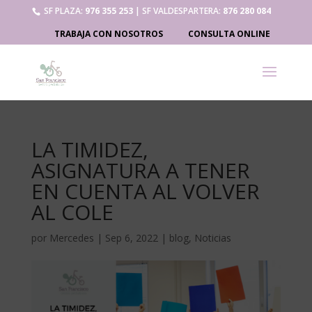
SF PLAZA:
976 355 253
| SF VALDESPARTERA:
876 280 084
TRABAJA CON NOSOTROS
CONSULTA ONLINE
LA TIMIDEZ,
ASIGNATURA A TENER
EN CUENTA AL VOLVER
AL COLE
por
Mercedes
|
Sep 6, 2022
|
blog
,
Noticias