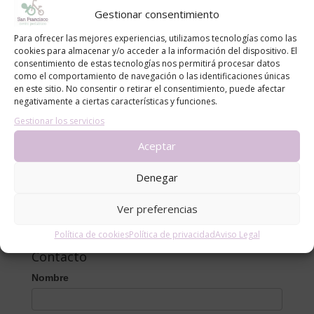
Gestionar consentimiento
La timidez tiene buen pronóstico pero hay un
Para ofrecer las mejores experiencias, utilizamos tecnologías como las
grado extremo que paraliza a la persona no
cookies para almacenar y/o acceder a la información del dispositivo. El
dejándola crecer. Ante esto, no dudes en
consentimiento de estas tecnologías nos permitirá procesar datos
como el comportamiento de navegación o las identificaciones únicas
solicitar cita con un profesional.
en este sitio. No consentir o retirar el consentimiento, puede afectar
negativamente a ciertas características y funciones.
Helga González Medina
Gestionar los servicios
Psicóloga y Logopeda
Aceptar
Centro Pediátrico San Francisco
Denegar
Ver preferencias
Política de cookies
Política de privacidad
Aviso Legal
Contacto
Nombre