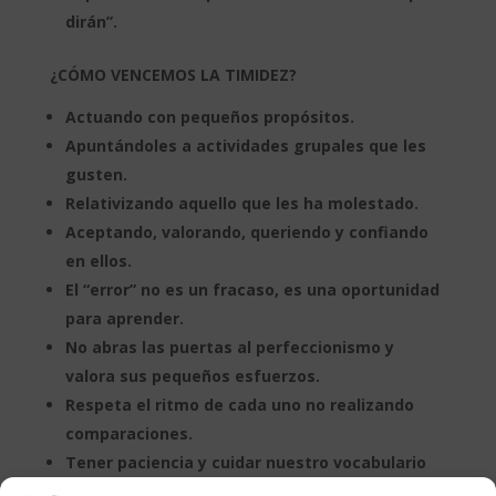
dirán”.
¿CÓMO VENCEMOS LA TIMIDEZ?
Actuando con pequeños propósitos.
Apuntándoles a actividades grupales que les
gusten.
Relativizando aquello que les ha molestado.
Aceptando, valorando, queriendo y confiando
en ellos.
El “error” no es un fracaso, es una oportunidad
para aprender.
No abras las puertas al perfeccionismo y
valora sus pequeños esfuerzos.
Respeta el ritmo de cada uno no realizando
comparaciones.
Tener paciencia y cuidar nuestro vocabulario
para no dañar su autoestima.